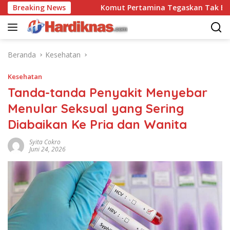
Langsung
0 Pasgat
Breaking News
Komut Pertamina Tegaskan Tak Boleh Ada G
ke
konten
Beranda
Kesehatan
Kesehatan
Tanda-tanda Penyakit Menyebar
Menular Seksual yang Sering
Diabaikan Ke Pria dan Wanita
Syita Cokro
Juni 24, 2026