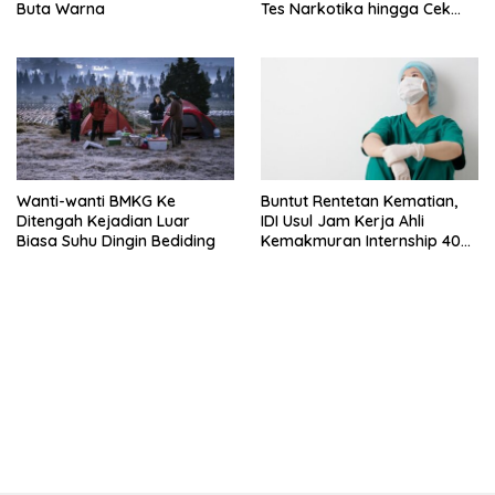
Buta Warna
Tes Narkotika hingga Cek
PMS
Wanti-wanti BMKG Ke
Buntut Rentetan Kematian,
Ditengah Kejadian Luar
IDI Usul Jam Kerja Ahli
Biasa Suhu Dingin Bediding
Kemakmuran Internship 40
Jam Per Minggu
bandar besar starlight princess1000 bagi bonus