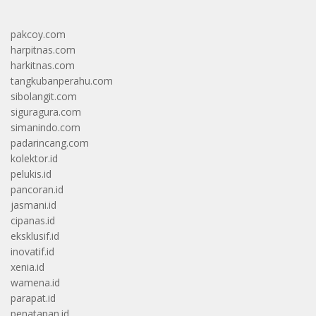
pakcoy.com
harpitnas.com
harkitnas.com
tangkubanperahu.com
sibolangit.com
siguragura.com
simanindo.com
padarincang.com
kolektor.id
pelukis.id
pancoran.id
jasmani.id
cipanas.id
eksklusif.id
inovatif.id
xenia.id
wamena.id
parapat.id
penatapan.id