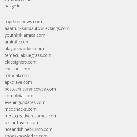
balige.id
topthreenews.com
aaatrucksandautowreckings.com
youthlinkjamica.com
arbirate.com
playoutworlder.com
temeculabluegrass.com
eldesigners.com
cheklani.com
totodal.com
apkcrave.com
bestcarinsurancewsa.com
complidia.com
eveningupdates.com
mcochacks.com
mostcreativeresumes.com
oxcarttavern.com
riceandshinebrunch.com
shoesknowledge.com