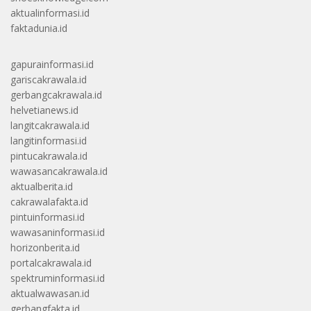
aktualinformasi.id
faktadunia.id
gapurainformasi.id
gariscakrawala.id
gerbangcakrawala.id
helvetianews.id
langitcakrawala.id
langitinformasi.id
pintucakrawala.id
wawasancakrawala.id
aktualberita.id
cakrawalafakta.id
pintuinformasi.id
wawasaninformasi.id
horizonberita.id
portalcakrawala.id
spektruminformasi.id
aktualwawasan.id
gerbangfakta.id