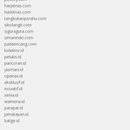
harpitnas.com
harkitnas.com
tangkubanperahu.com
sibolangit.com
siguragura.com
simanindo.com
padarincang.com
kolektor.id
pelukis.id
pancoran.id
jasmani.id
cipanas.id
eksklusif.id
inovatif.id
xenia.id
wamena.id
parapat.id
penatapan.id
balige.id