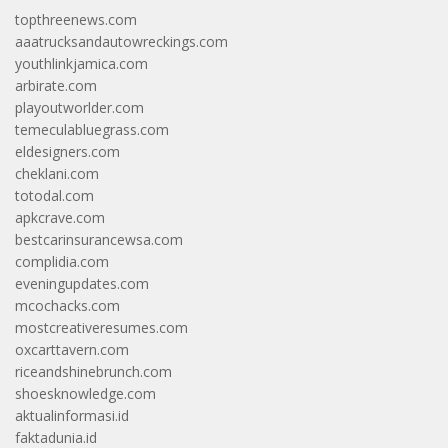
topthreenews.com
aaatrucksandautowreckings.com
youthlinkjamica.com
arbirate.com
playoutworlder.com
temeculabluegrass.com
eldesigners.com
cheklani.com
totodal.com
apkcrave.com
bestcarinsurancewsa.com
complidia.com
eveningupdates.com
mcochacks.com
mostcreativeresumes.com
oxcarttavern.com
riceandshinebrunch.com
shoesknowledge.com
aktualinformasi.id
faktadunia.id