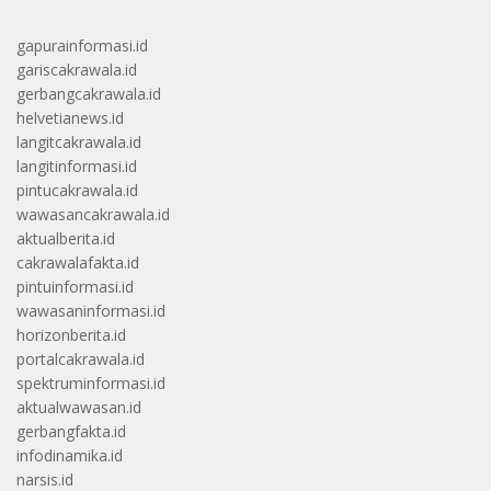
gapurainformasi.id
gariscakrawala.id
gerbangcakrawala.id
helvetianews.id
langitcakrawala.id
langitinformasi.id
pintucakrawala.id
wawasancakrawala.id
aktualberita.id
cakrawalafakta.id
pintuinformasi.id
wawasaninformasi.id
horizonberita.id
portalcakrawala.id
spektruminformasi.id
aktualwawasan.id
gerbangfakta.id
infodinamika.id
narsis.id