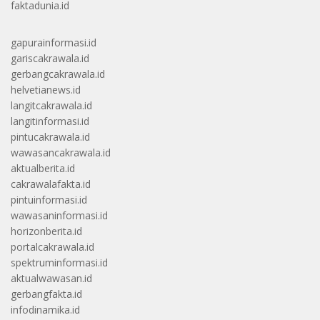
faktadunia.id
gapurainformasi.id
gariscakrawala.id
gerbangcakrawala.id
helvetianews.id
langitcakrawala.id
langitinformasi.id
pintucakrawala.id
wawasancakrawala.id
aktualberita.id
cakrawalafakta.id
pintuinformasi.id
wawasaninformasi.id
horizonberita.id
portalcakrawala.id
spektruminformasi.id
aktualwawasan.id
gerbangfakta.id
infodinamika.id