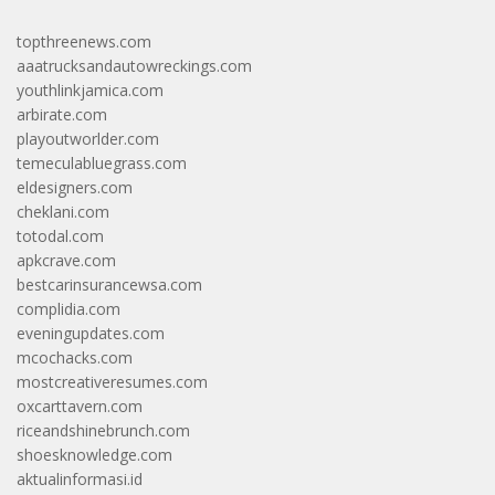
topthreenews.com
aaatrucksandautowreckings.com
youthlinkjamica.com
arbirate.com
playoutworlder.com
temeculabluegrass.com
eldesigners.com
cheklani.com
totodal.com
apkcrave.com
bestcarinsurancewsa.com
complidia.com
eveningupdates.com
mcochacks.com
mostcreativeresumes.com
oxcarttavern.com
riceandshinebrunch.com
shoesknowledge.com
aktualinformasi.id