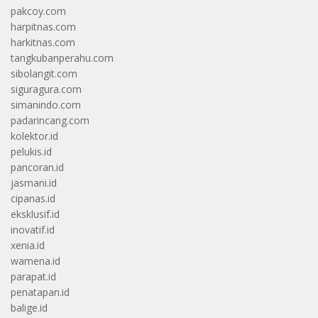
pakcoy.com
harpitnas.com
harkitnas.com
tangkubanperahu.com
sibolangit.com
siguragura.com
simanindo.com
padarincang.com
kolektor.id
pelukis.id
pancoran.id
jasmani.id
cipanas.id
eksklusif.id
inovatif.id
xenia.id
wamena.id
parapat.id
penatapan.id
balige.id