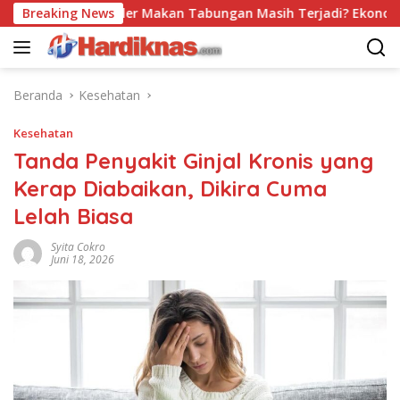
Langsung
rend Populer Makan Tabungan Masih Terjadi? Ekonom Menyor
Breaking News
ke
konten
Beranda
Kesehatan
Kesehatan
Tanda Penyakit Ginjal Kronis yang
Kerap Diabaikan, Dikira Cuma
Lelah Biasa
Syita Cokro
Juni 18, 2026