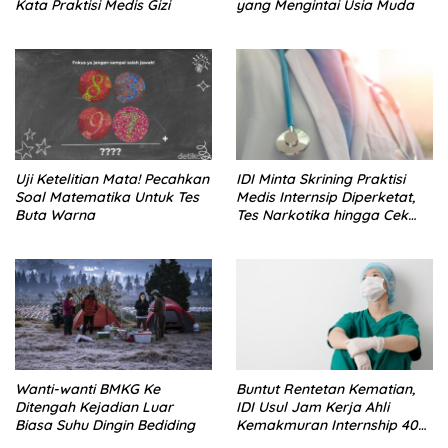
Kata Praktisi Medis Gizi
yang Mengintai Usia Muda
Uji Ketelitian Mata! Pecahkan
IDI Minta Skrining Praktisi
Soal Matematika Untuk Tes
Medis Internsip Diperketat,
Buta Warna
Tes Narkotika hingga Cek
PMS
Wanti-wanti BMKG Ke
Buntut Rentetan Kematian,
Ditengah Kejadian Luar
IDI Usul Jam Kerja Ahli
Biasa Suhu Dingin Bediding
Kemakmuran Internship 40
Jam Per Minggu