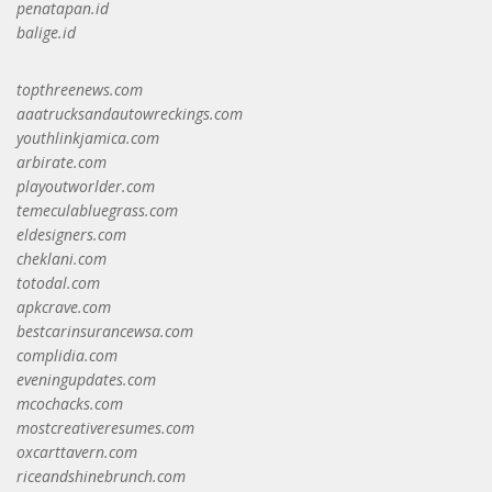
penatapan.id
balige.id
topthreenews.com
aaatrucksandautowreckings.com
youthlinkjamica.com
arbirate.com
playoutworlder.com
temeculabluegrass.com
eldesigners.com
cheklani.com
totodal.com
apkcrave.com
bestcarinsurancewsa.com
complidia.com
eveningupdates.com
mcochacks.com
mostcreativeresumes.com
oxcarttavern.com
riceandshinebrunch.com