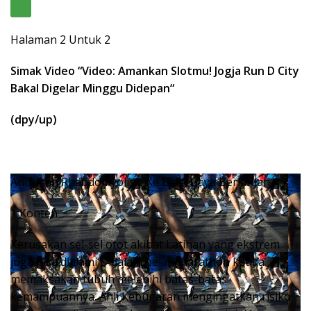
Halaman 2 Untuk 2
Simak Video “
Video: Amankan Slotmu! Jogja Run D City
Bakal Digelar Minggu Didepan
“
(dpy/up)
Ancaman Rhabdomyolisis Ke Balik Gaya Berlarilah
1 Konten
Kerusakan sel-sel otot akibat Latihan yang ekstrem
juga bisa dialami Didalam pelari marathon ketika
memaksakan tubuh melebihi batas-batas
kemampuannya. Ahli Kebugaran mengingatkan risiko