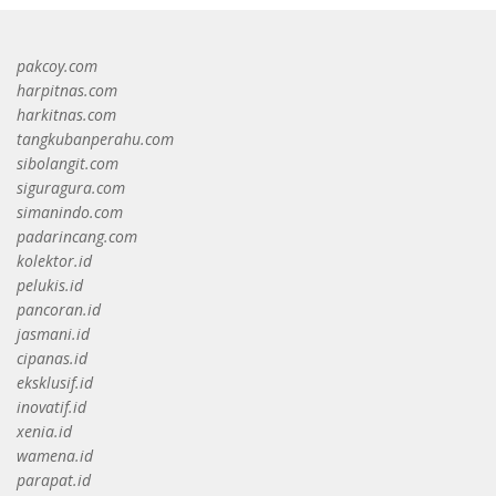
pakcoy.com
harpitnas.com
harkitnas.com
tangkubanperahu.com
sibolangit.com
siguragura.com
simanindo.com
padarincang.com
kolektor.id
pelukis.id
pancoran.id
jasmani.id
cipanas.id
eksklusif.id
inovatif.id
xenia.id
wamena.id
parapat.id