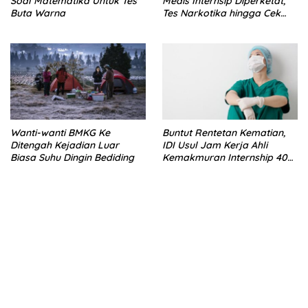
Soal Matematika Untuk Tes
Medis Internsip Diperketat,
Buta Warna
Tes Narkotika hingga Cek
PMS
Wanti-wanti BMKG Ke
Buntut Rentetan Kematian,
Ditengah Kejadian Luar
IDI Usul Jam Kerja Ahli
Biasa Suhu Dingin Bediding
Kemakmuran Internship 40
Jam Per Minggu
bandar besar starlight princess1000 bagi bonus