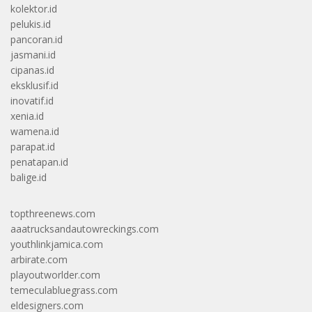
kolektor.id
pelukis.id
pancoran.id
jasmani.id
cipanas.id
eksklusif.id
inovatif.id
xenia.id
wamena.id
parapat.id
penatapan.id
balige.id
topthreenews.com
aaatrucksandautowreckings.com
youthlinkjamica.com
arbirate.com
playoutworlder.com
temeculabluegrass.com
eldesigners.com