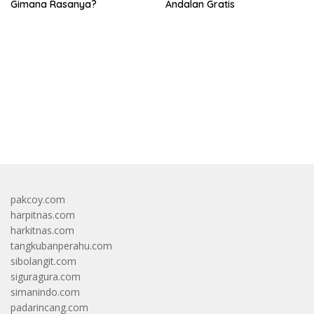
Gimana Rasanya?
Andalan Gratis
bandar besar starlight princess1000 bagi bonus
pakcoy.com
harpitnas.com
harkitnas.com
tangkubanperahu.com
sibolangit.com
siguragura.com
simanindo.com
padarincang.com