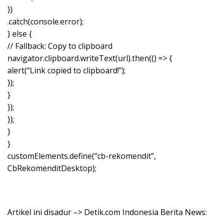
})
.catch(console.error);
} else {
// Fallback: Copy to clipboard
navigator.clipboard.writeText(url).then(() => {
alert(“Link copied to clipboard!”);
});
}
});
});
}
}
customElements.define(“cb-rekomendit”,
CbRekomenditDesktop);
Artikel ini disadur –> Detik.com Indonesia Berita News: