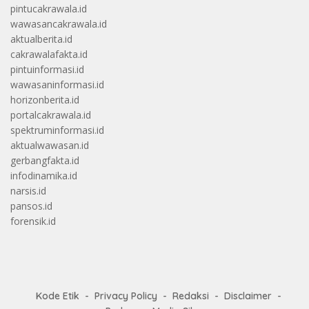
pintucakrawala.id
wawasancakrawala.id
aktualberita.id
cakrawalafakta.id
pintuinformasi.id
wawasaninformasi.id
horizonberita.id
portalcakrawala.id
spektruminformasi.id
aktualwawasan.id
gerbangfakta.id
infodinamika.id
narsis.id
pansos.id
forensik.id
Kode Etik
Privacy Policy
Redaksi
Disclaimer