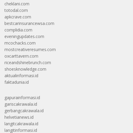
cheklani.com
totodal.com
apkcrave.com
bestcarinsurancewsa.com
complidia.com
eveningupdates.com
mcochacks.com
mostcreativeresumes.com
oxcarttavern.com
riceandshinebrunch.com
shoesknowledge.com
aktualinformasi.id
faktadunia.id
gapurainformasi.id
gariscakrawala.id
gerbangcakrawala.id
helvetianews.id
langitcakrawala.id
langitinformasi.id