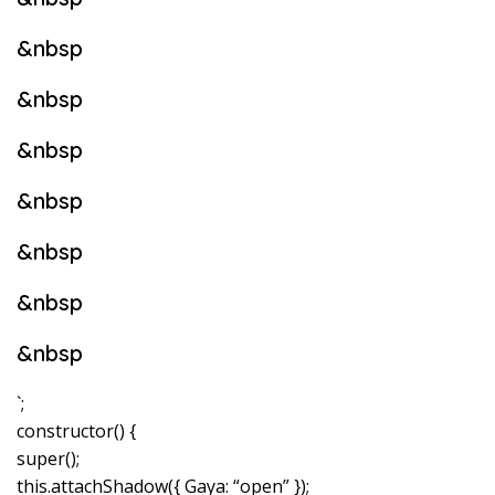
&nbsp
&nbsp
&nbsp
&nbsp
&nbsp
&nbsp
&nbsp
`;
constructor() {
super();
this.attachShadow({ Gaya: “open” });