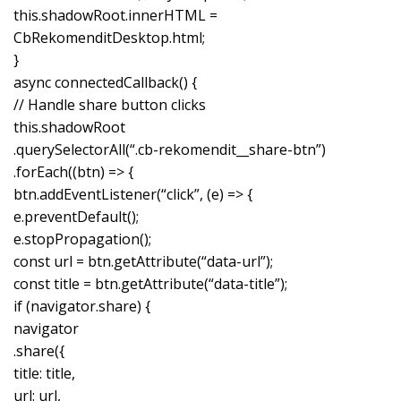
this.shadowRoot.innerHTML =
CbRekomenditDesktop.html;
}
async connectedCallback() {
// Handle share button clicks
this.shadowRoot
.querySelectorAll(“.cb-rekomendit__share-btn”)
.forEach((btn) => {
btn.addEventListener(“click”, (e) => {
e.preventDefault();
e.stopPropagation();
const url = btn.getAttribute(“data-url”);
const title = btn.getAttribute(“data-title”);
if (navigator.share) {
navigator
.share({
title: title,
url: url,