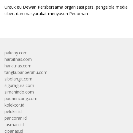
Untuk itu Dewan Persbersama organisasi pers, pengelola media
siber, dan masyarakat menyusun Pedoman
pakcoy.com
harpitnas.com
harkitnas.com
tangkubanperahu.com
sibolangit.com
siguragura.com
simanindo.com
padarincang.com
kolektor.id
pelukis.id
pancoran.id
jasmani.id
cipanas.id