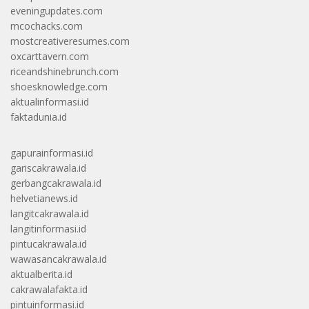
eveningupdates.com
mcochacks.com
mostcreativeresumes.com
oxcarttavern.com
riceandshinebrunch.com
shoesknowledge.com
aktualinformasi.id
faktadunia.id
gapurainformasi.id
gariscakrawala.id
gerbangcakrawala.id
helvetianews.id
langitcakrawala.id
langitinformasi.id
pintucakrawala.id
wawasancakrawala.id
aktualberita.id
cakrawalafakta.id
pintuinformasi.id