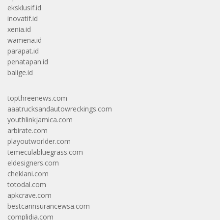
eksklusif.id
inovatif.id
xenia.id
wamena.id
parapat.id
penatapan.id
balige.id
topthreenews.com
aaatrucksandautowreckings.com
youthlinkjamica.com
arbirate.com
playoutworlder.com
temeculabluegrass.com
eldesigners.com
cheklani.com
totodal.com
apkcrave.com
bestcarinsurancewsa.com
complidia.com