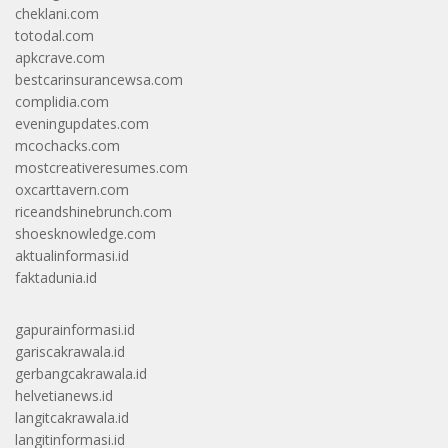
cheklani.com
totodal.com
apkcrave.com
bestcarinsurancewsa.com
complidia.com
eveningupdates.com
mcochacks.com
mostcreativeresumes.com
oxcarttavern.com
riceandshinebrunch.com
shoesknowledge.com
aktualinformasi.id
faktadunia.id
gapurainformasi.id
gariscakrawala.id
gerbangcakrawala.id
helvetianews.id
langitcakrawala.id
langitinformasi.id