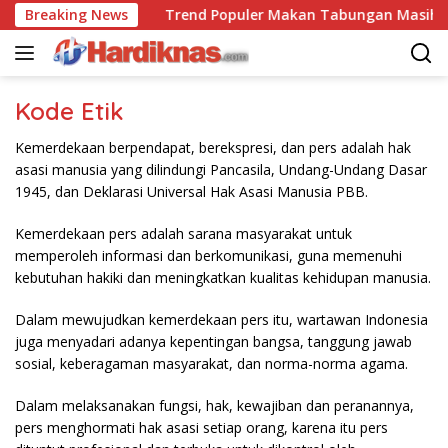
Langsung
kan Halaman
Breaking News
Trend Populer Makan Tabungan Masih Te
ke
konten
Kode Etik
Kemerdekaan berpendapat, berekspresi, dan pers adalah hak
asasi manusia yang dilindungi Pancasila, Undang-Undang Dasar
1945, dan Deklarasi Universal Hak Asasi Manusia PBB.
Kemerdekaan pers adalah sarana masyarakat untuk
memperoleh informasi dan berkomunikasi, guna memenuhi
kebutuhan hakiki dan meningkatkan kualitas kehidupan manusia.
Dalam mewujudkan kemerdekaan pers itu, wartawan Indonesia
juga menyadari adanya kepentingan bangsa, tanggung jawab
sosial, keberagaman masyarakat, dan norma-norma agama.
Dalam melaksanakan fungsi, hak, kewajiban dan peranannya,
pers menghormati hak asasi setiap orang, karena itu pers