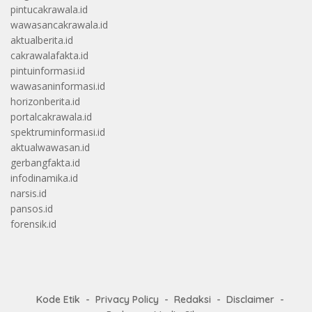
pintucakrawala.id
wawasancakrawala.id
aktualberita.id
cakrawalafakta.id
pintuinformasi.id
wawasaninformasi.id
horizonberita.id
portalcakrawala.id
spektruminformasi.id
aktualwawasan.id
gerbangfakta.id
infodinamika.id
narsis.id
pansos.id
forensik.id
Kode Etik
Privacy Policy
Redaksi
Disclaimer