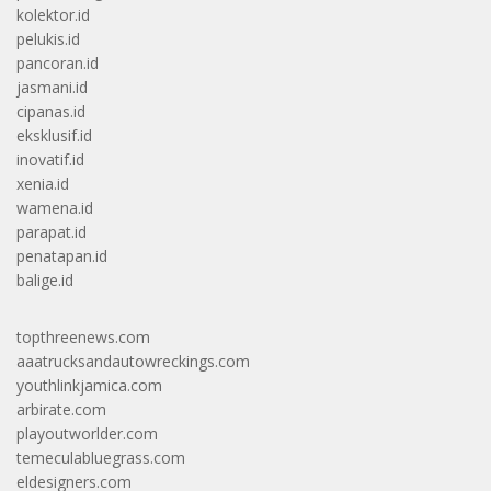
kolektor.id
pelukis.id
pancoran.id
jasmani.id
cipanas.id
eksklusif.id
inovatif.id
xenia.id
wamena.id
parapat.id
penatapan.id
balige.id
topthreenews.com
aaatrucksandautowreckings.com
youthlinkjamica.com
arbirate.com
playoutworlder.com
temeculabluegrass.com
eldesigners.com