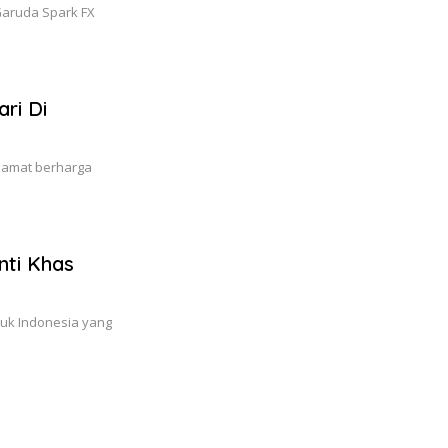
Garuda Spark FX
ri Di
 amat berharga
nti Khas
tuk Indonesia yang