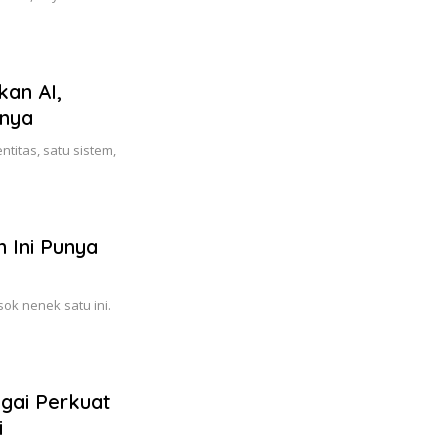
kan AI,
nya
titas, satu sistem,
 Ini Punya
ok nenek satu ini.
gai Perkuat
i