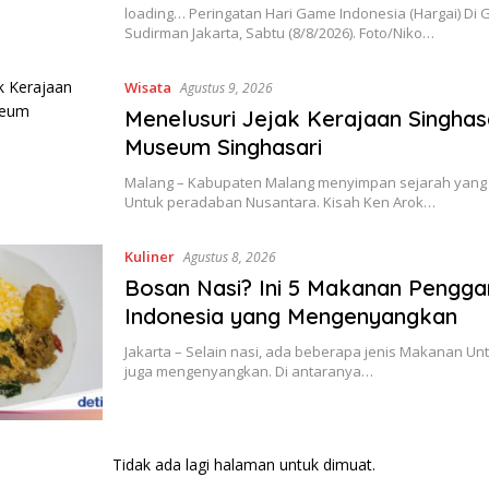
loading… Peringatan Hari Game Indonesia (Hargai) Di 
Sudirman Jakarta, Sabtu (8/8/2026). Foto/Niko…
Wisata
Agustus 9, 2026
Menelusuri Jejak Kerajaan Singhasa
Museum Singhasari
Malang – Kabupaten Malang menyimpan sejarah yang
Untuk peradaban Nusantara. Kisah Ken Arok…
Kuliner
Agustus 8, 2026
Bosan Nasi? Ini 5 Makanan Pengga
Indonesia yang Mengenyangkan
Jakarta – Selain nasi, ada beberapa jenis Makanan Un
juga mengenyangkan. Di antaranya…
Tidak ada lagi halaman untuk dimuat.