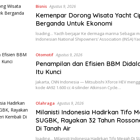
Bisnis
Agustus 9, 2026
Kemenpar Dorong Wisata Yacht Ci
Berganda Untuk Ekonomi
loading… Yacth berjajar Ke dermaga marina Sebagai 
Indonesian National Shipowners’ Association (INSA) Y
Otomotif
Agustus 9, 2026
Penampilan dan Efisien BBM Dida
Itu Kunci
Jakarta, CNN Indonesia — Mitsubishi Xforce HEV men
kode 4A92 1.600 cc 4-silinder Atkinson Cycle…
Olahraga
Agustus 9, 2026
Milanisti Indonesia Hadirkan Tifo 
SUGBK, Rayakan 32 Tahun Rossone
Di Tanah Air
loading… Milanisti Indonesia Hadirkan Tifo Megah Di 