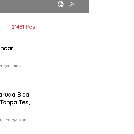
21481 Pos
indari
 mengonsumsi
aruda Bisa
 Tanpa Tes,
sir menegaskan