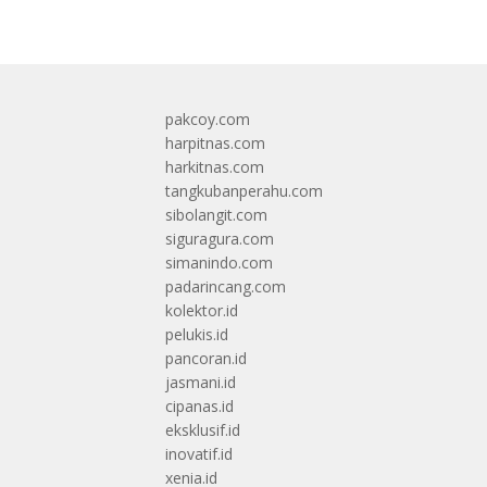
pakcoy.com
harpitnas.com
harkitnas.com
tangkubanperahu.com
sibolangit.com
siguragura.com
simanindo.com
padarincang.com
kolektor.id
pelukis.id
pancoran.id
jasmani.id
cipanas.id
eksklusif.id
inovatif.id
xenia.id