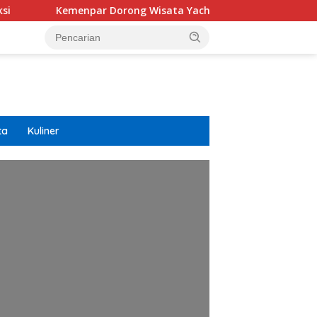
Kemenpar Dorong Wisata Yacht Ciptakan Efek Berganda Unt
ta
Kuliner