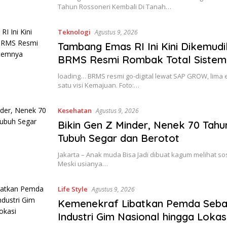
Tahun Rossoneri Kembali Di Tanah…
Teknologi
Agustus 9, 2026
Tambang Emas RI Ini Kini Dikemudi
BRMS Resmi Rombak Total Sistem
loading… BRMS resmi go-digital lewat SAP GROW, lima en
satu visi Kemajuan. Foto:…
Kesehatan
Agustus 9, 2026
Bikin Gen Z Minder, Nenek 70 Tahun
Tubuh Segar dan Berotot
Jakarta – Anak muda Bisa Jadi dibuat kagum melihat sos
Meski usianya…
Life Style
Agustus 9, 2026
Kemenekraf Libatkan Pemda Seba
Industri Gim Nasional hingga Lokas