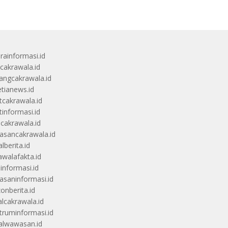
rainformasi.id
scakrawala.id
angcakrawala.id
etianews.id
itcakrawala.id
tinformasi.id
ucakrawala.id
sancakrawala.id
lberita.id
awalafakta.id
uinformasi.id
saninformasi.id
zonberita.id
alcakrawala.id
truminformasi.id
alwawasan.id