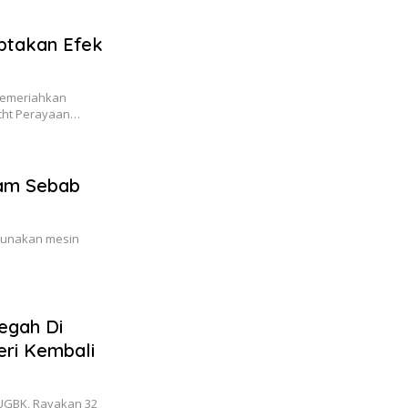
ptakan Efek
memeriahkan
acht Perayaan…
lam Sebab
ggunakan mesin
Megah Di
ri Kembali
SUGBK, Rayakan 32