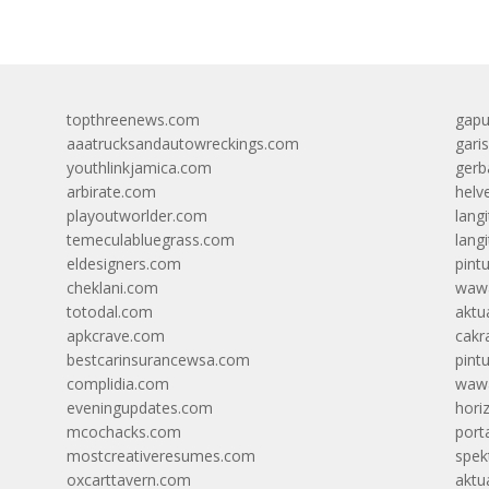
topthreenews.com
gapu
aaatrucksandautowreckings.com
gari
youthlinkjamica.com
gerb
arbirate.com
helv
playoutworlder.com
lang
temeculabluegrass.com
langi
eldesigners.com
pint
cheklani.com
wawa
totodal.com
aktua
apkcrave.com
cakr
bestcarinsurancewsa.com
pint
complidia.com
wawa
eveningupdates.com
hori
mcochacks.com
port
mostcreativeresumes.com
spek
oxcarttavern.com
aktu