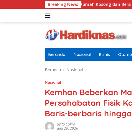
Langsung
Tugasnya Jaga Rumah Kosong dan Bersihkan Halaman
Breaking News
ke
konten
Beranda
Nasional
Bisnis
Otomot
Beranda
Nasional
Nasional
Kemhan Beberkan Mat
Persahabatan Fisik K
Baris-berbaris hingga
Syita Cokro
Juni 28, 2026