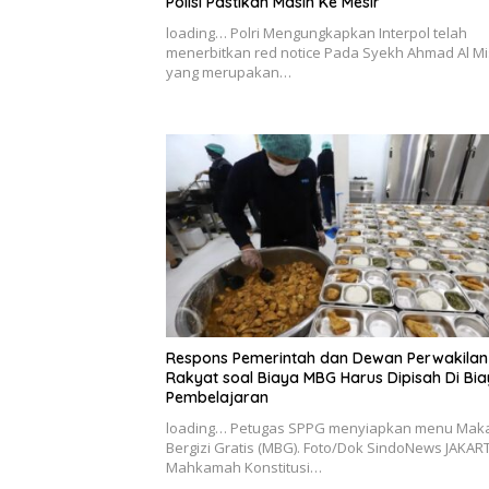
Polisi Pastikan Masih Ke Mesir
loading… Polri Mengungkapkan Interpol telah
menerbitkan red notice Pada Syekh Ahmad Al Mi
yang merupakan…
Respons Pemerintah dan Dewan Perwakilan
Rakyat soal Biaya MBG Harus Dipisah Di Bi
Pembelajaran
loading… Petugas SPPG menyiapkan menu Mak
Bergizi Gratis (MBG). Foto/Dok SindoNews JAKAR
Mahkamah Konstitusi…