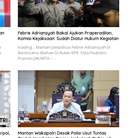
an
Febrie Adriansyah Bakal Ajukan Praperadilan,
Komisi Kejaksaan: Sudah Diatur Hukum Kegiatan
e
loading… Mantan Jampidsus Febrie Adriansyah Di
r
Berencana ditahan Di Rutan KPK. Foto/Yudistiro
Pranoto JAKARTA –…
rpol,
Mantan Wakapolri Desak Polisi Usut Tuntas