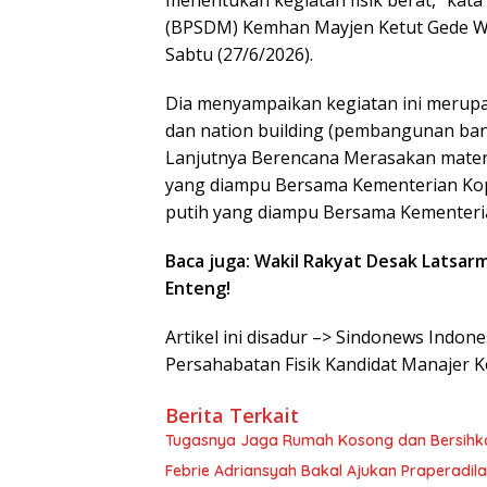
menentukan kegiatan fisik berat,” ka
(BPSDM) Kemhan Mayjen Ketut Gede W
Sabtu (27/6/2026).
Dia menyampaikan kegiatan ini merupa
dan nation building (pembangunan ba
Lanjutnya Berencana Merasakan mater
yang diampu Bersama Kementerian Kope
putih yang diampu Bersama Kementeri
Baca juga: Wakil Rakyat Desak Latsar
Enteng!
Artikel ini disadur –> Sindonews Indo
Persahabatan Fisik Kandidat Manajer K
Berita Terkait
Tugasnya Jaga Rumah Kosong dan Bersih
Febrie Adriansyah Bakal Ajukan Praperadil