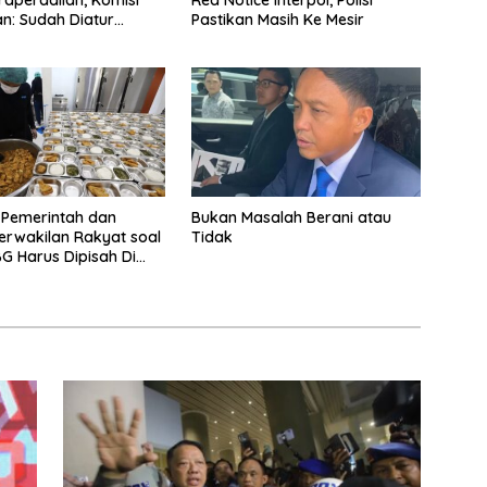
raperadilan, Komisi
Red Notice Interpol, Polisi
n: Sudah Diatur
Pastikan Masih Ke Mesir
egiatan
 Pemerintah dan
Bukan Masalah Berani atau
rwakilan Rakyat soal
Tidak
G Harus Dipisah Di
embelajaran