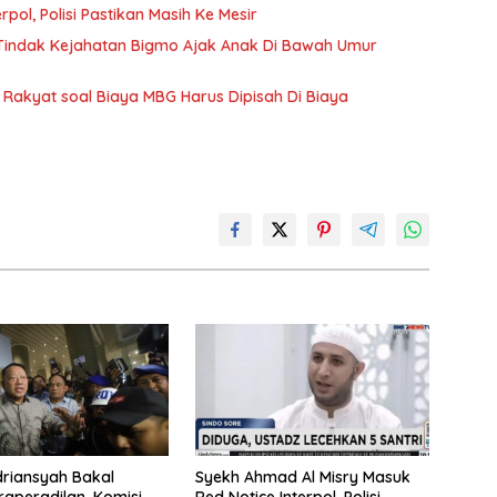
pol, Polisi Pastikan Masih Ke Mesir
s Tindak Kejahatan Bigmo Ajak Anak Di Bawah Umur
Rakyat soal Biaya MBG Harus Dipisah Di Biaya
driansyah Bakal
Syekh Ahmad Al Misry Masuk