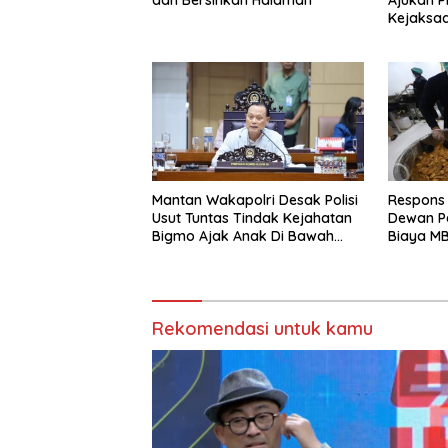
dan Bersihkan Halaman
Ajukan P
Kejaksaa
Hukum K
Mantan Wakapolri Desak Polisi
Respons
Usut Tuntas Tindak Kejahatan
Dewan Pe
Bigmo Ajak Anak Di Bawah
Biaya MB
Umur Promosikan Vape
Biaya P
Rekomendasi untuk kamu