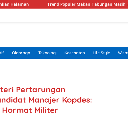
Trend Populer Makan Tabungan Masih Terjadi? Ekonom 
if
Olahraga
Teknologi
Kesehatan
Life Style
Wisa
band
eri Pertarungan
andidat Manajer Kopdes:
 Hormat Militer