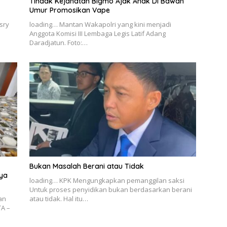
Tindak Kejahatan Bigmo Ajak Anak Di Bawah
Umur Promosikan Vape
sry
loading… Mantan Wakapolri yang kini menjadi
Anggota Komisi III Lembaga Legis Latif Adang
Daradjatun. Foto:…
Bukan Masalah Berani atau Tidak
aya
loading… KPK Mengungkapkan pemanggilan saksi
Untuk proses penyidikan bukan berdasarkan berani
an
atau tidak. Hal itu…
TA –