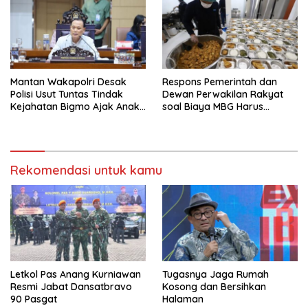
Mantan Wakapolri Desak
Respons Pemerintah dan
Polisi Usut Tuntas Tindak
Dewan Perwakilan Rakyat
Kejahatan Bigmo Ajak Anak
soal Biaya MBG Harus
Di Bawah Umur Promosikan
Dipisah Di Biaya
Vape
Pembelajaran
Rekomendasi untuk kamu
Letkol Pas Anang Kurniawan
Tugasnya Jaga Rumah
Resmi Jabat Dansatbravo
Kosong dan Bersihkan
90 Pasgat
Halaman