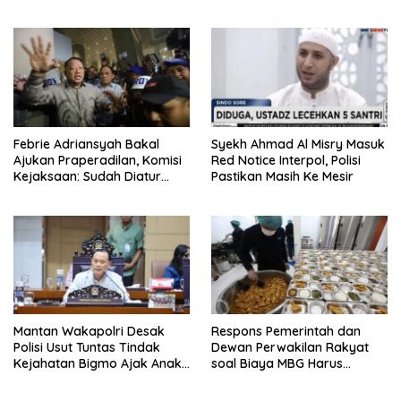
Febrie Adriansyah Bakal
Syekh Ahmad Al Misry Masuk
Ajukan Praperadilan, Komisi
Red Notice Interpol, Polisi
Kejaksaan: Sudah Diatur
Pastikan Masih Ke Mesir
Hukum Kegiatan
Mantan Wakapolri Desak
Respons Pemerintah dan
Polisi Usut Tuntas Tindak
Dewan Perwakilan Rakyat
Kejahatan Bigmo Ajak Anak
soal Biaya MBG Harus
Di Bawah Umur Promosikan
Dipisah Di Biaya
Vape
Pembelajaran