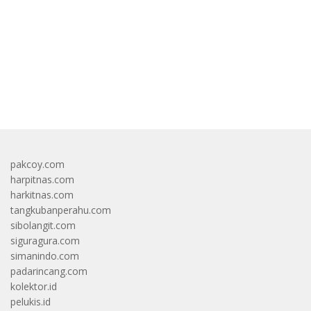
bandar besar starlight princess1000 bagi bonus
pakcoy.com
harpitnas.com
harkitnas.com
tangkubanperahu.com
sibolangit.com
siguragura.com
simanindo.com
padarincang.com
kolektor.id
pelukis.id