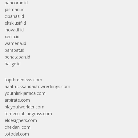
pancoran.id
jasmani.id
cipanas.id
eksklusif.id
inovatif.id
xenia.id
wamena.id
parapat.id
penatapan.id
balige.id
topthreenews.com
aaatrucksandautowreckings.com
youthlinkjamica.com
arbirate.com
playoutworlder.com
temeculabluegrass.com
eldesigners.com
cheklani.com
totodal.com