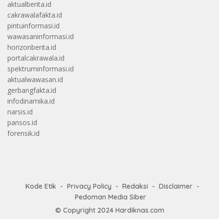
aktualberita.id
cakrawalafakta.id
pintuinformasi.id
wawasaninformasi.id
horizonberita.id
portalcakrawala.id
spektruminformasi.id
aktualwawasan.id
gerbangfakta.id
infodinamika.id
narsis.id
pansos.id
forensik.id
Kode Etik
Privacy Policy
Redaksi
Disclaimer
Pedoman Media Siber
© Copyright 2024
Hardiknas.com