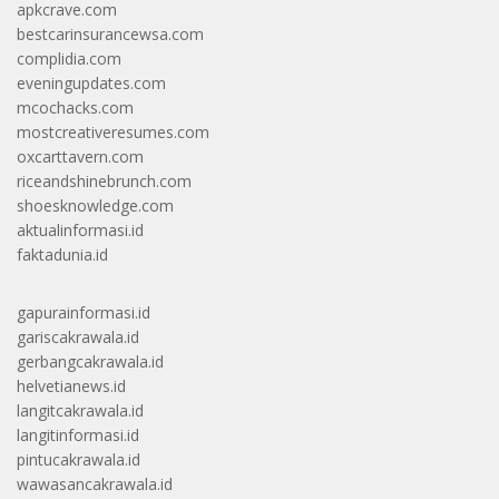
apkcrave.com
bestcarinsurancewsa.com
complidia.com
eveningupdates.com
mcochacks.com
mostcreativeresumes.com
oxcarttavern.com
riceandshinebrunch.com
shoesknowledge.com
aktualinformasi.id
faktadunia.id
gapurainformasi.id
gariscakrawala.id
gerbangcakrawala.id
helvetianews.id
langitcakrawala.id
langitinformasi.id
pintucakrawala.id
wawasancakrawala.id