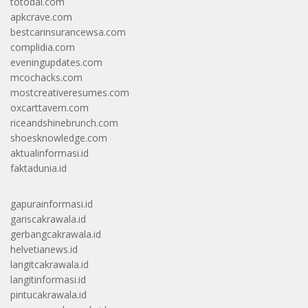
totodal.com
apkcrave.com
bestcarinsurancewsa.com
complidia.com
eveningupdates.com
mcochacks.com
mostcreativeresumes.com
oxcarttavern.com
riceandshinebrunch.com
shoesknowledge.com
aktualinformasi.id
faktadunia.id
gapurainformasi.id
gariscakrawala.id
gerbangcakrawala.id
helvetianews.id
langitcakrawala.id
langitinformasi.id
pintucakrawala.id