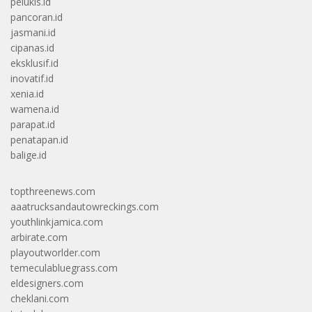
pelukis.id
pancoran.id
jasmani.id
cipanas.id
eksklusif.id
inovatif.id
xenia.id
wamena.id
parapat.id
penatapan.id
balige.id
topthreenews.com
aaatrucksandautowreckings.com
youthlinkjamica.com
arbirate.com
playoutworlder.com
temeculabluegrass.com
eldesigners.com
cheklani.com