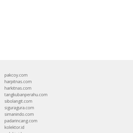
Vape
bandar besar starlight princess1000 bagi bonus
pakcoy.com
harpitnas.com
harkitnas.com
tangkubanperahu.com
sibolangit.com
siguragura.com
simanindo.com
padarincang.com
kolektor.id