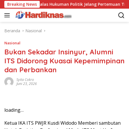
Langsung
hina Saling Balas Hukuman Politik Jelang Pertemuan Trump dan 
Breaking News
ke
konten
Beranda
Nasional
Nasional
Bukan Sekadar Insinyur, Alumni
ITS Didorong Kuasai Kepemimpinan
dan Perbankan
Syita Cokro
Juni 23, 2026
loading…
Ketua IKA ITS PWJR Kusdi Widodo Memberi sambutan