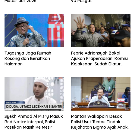
Mutasi Juli 2026
90 Pasgat
Tugasnya Jaga Rumah
Febrie Adriansyah Bakal
Kosong dan Bersihkan
Ajukan Praperadilan, Komisi
Halaman
Kejaksaan: Sudah Diatur
Hukum Kegiatan
Syekh Ahmad Al Misry Masuk
Mantan Wakapolri Desak
Red Notice Interpol, Polisi
Polisi Usut Tuntas Tindak
Pastikan Masih Ke Mesir
Kejahatan Bigmo Ajak Anak
Di Bawah Umur Promosikan