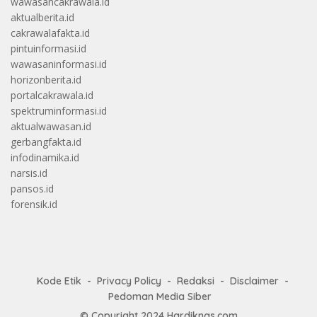
wawasancakrawala.id
aktualberita.id
cakrawalafakta.id
pintuinformasi.id
wawasaninformasi.id
horizonberita.id
portalcakrawala.id
spektruminformasi.id
aktualwawasan.id
gerbangfakta.id
infodinamika.id
narsis.id
pansos.id
forensik.id
Kode Etik
Privacy Policy
Redaksi
Disclaimer
Pedoman Media Siber
© Copyright 2024
Hardiknas.com