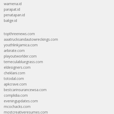
wamena.id
parapat.id
penatapan.id
balige.id
topthreenews.com
aaatrucksandautowreckings.com
youthlinkjamica.com
arbirate.com
playoutworlder.com
temeculabluegrass.com
eldesigners.com
cheklani.com
totodal.com
apkcrave.com
bestcarinsurancewsa.com
complidia.com
eveningupdates.com
mcochacks.com
mostcreativeresumes.com