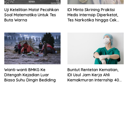
Uji Ketelitian Mata! Pecahkan
IDI Minta Skrining Praktisi
Soal Matematika Untuk Tes
Medis Internsip Diperketat,
Buta Warna
Tes Narkotika hingga Cek
PMS
Wanti-wanti BMKG Ke
Buntut Rentetan Kematian,
Ditengah Kejadian Luar
IDI Usul Jam Kerja Ahli
Biasa Suhu Dingin Bediding
Kemakmuran Internship 40
Jam Per Minggu
bandar besar starlight princess1000 bagi bonus