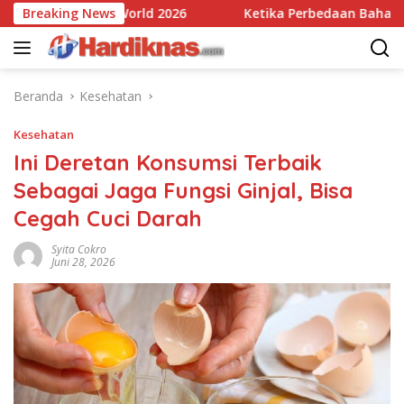
Langsung
 Di Miss World 2026
Breaking News
Ketika Perbedaan Bahasa Indone
ke
konten
Beranda
Kesehatan
Kesehatan
Ini Deretan Konsumsi Terbaik
Sebagai Jaga Fungsi Ginjal, Bisa
Cegah Cuci Darah
Syita Cokro
Juni 28, 2026