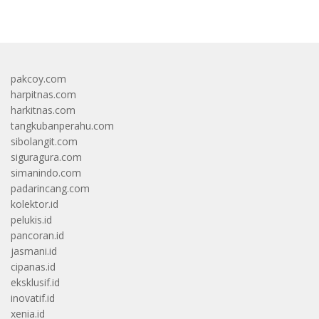
pakcoy.com
harpitnas.com
harkitnas.com
tangkubanperahu.com
sibolangit.com
siguragura.com
simanindo.com
padarincang.com
kolektor.id
pelukis.id
pancoran.id
jasmani.id
cipanas.id
eksklusif.id
inovatif.id
xenia.id