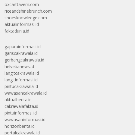
oxcarttavern.com
riceandshinebrunch.com
shoesknowledge.com
aktualinformasi.id
faktadunia.id
gapurainformasi.id
gariscakrawala.id
gerbangcakrawala.id
helvetianews.id
langitcakrawala.id
langitinformasi.id
pintucakrawala.id
wawasancakrawala.id
aktualberita.id
cakrawalafakta.id
pintuinformasi.id
wawasaninformasi.id
horizonberita.id
portalcakrawala.id