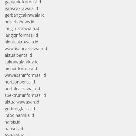
gapurainformasi.id
gariscakrawala.id
gerbangcakrawala.id
helvetianews.id
langitcakrawala.id
langitinformasi.id
pintucakrawala.id
wawasancakrawala.id
aktualberita.id
cakrawalafakta.id
pintuinformasi.id
wawasaninformasi.id
horizonberita.id
portalcakrawala.id
spektruminformasi.id
aktualwawasan.id
gerbangfakta.id
infodinamika.id
narsis.id
pansos.id
forensik.id