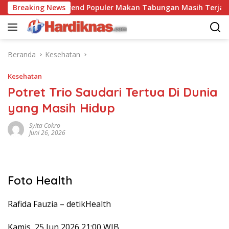
Langsung
man
Breaking News
Trend Populer Makan Tabungan Masih Terjadi? E
ke
konten
Beranda
Kesehatan
Kesehatan
Potret Trio Saudari Tertua Di Dunia
yang Masih Hidup
Syita Cokro
Juni 26, 2026
Foto Health
Rafida Fauzia –
detikHealth
Kamis, 25 Jun 2026 21:00 WIB