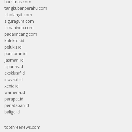
harkitnas.com
tangkubanperahu.com
sibolangit.com
siguragura.com
simanindo.com
padarincang.com
kolektor.id
pelukis.id
pancoran.id
jasmani.id
cipanas.id
eksklusif.id
inovatif.id
xenia.id
wamena.id
parapat.id
penatapan.id
balige.id
topthreenews.com