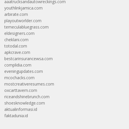
aaatrucksandautowreckings.com
youthlinkjamica.com
arbirate.com
playoutworlder.com
temeculabluegrass.com
eldesigners.com
cheklani.com
totodal.com
apkcrave.com
bestcarinsurancewsa.com
complidia.com
eveningupdates.com
mcochacks.com
mostcreativeresumes.com
oxcarttavern.com
riceandshinebrunch.com
shoesknowledge.com
aktualinformasi.id
faktadunia.id