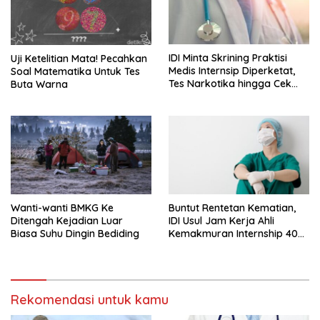
IDI Minta Skrining Praktisi
Uji Ketelitian Mata! Pecahkan
Medis Internsip Diperketat,
Soal Matematika Untuk Tes
Tes Narkotika hingga Cek
Buta Warna
PMS
Wanti-wanti BMKG Ke
Buntut Rentetan Kematian,
Ditengah Kejadian Luar
IDI Usul Jam Kerja Ahli
Biasa Suhu Dingin Bediding
Kemakmuran Internship 40
Jam Per Minggu
Rekomendasi untuk kamu