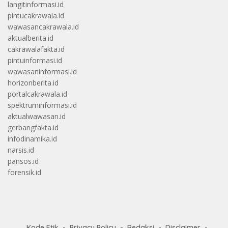
langitinformasi.id
pintucakrawala.id
wawasancakrawala.id
aktualberita.id
cakrawalafakta.id
pintuinformasi.id
wawasaninformasi.id
horizonberita.id
portalcakrawala.id
spektruminformasi.id
aktualwawasan.id
gerbangfakta.id
infodinamika.id
narsis.id
pansos.id
forensik.id
Kode Etik
Privacy Policy
Redaksi
Disclaimer