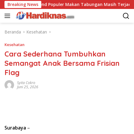
Langsung
Breaking News
Trend Populer Makan Tabungan Masih Terjadi? Ekonom
ke
konten
Beranda
Kesehatan
Kesehatan
Cara Sederhana Tumbuhkan
Semangat Anak Bersama Frisian
Flag
Syita Cokro
Juni 25, 2026
Surabaya
–