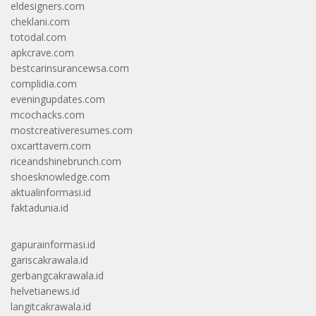
eldesigners.com
cheklani.com
totodal.com
apkcrave.com
bestcarinsurancewsa.com
complidia.com
eveningupdates.com
mcochacks.com
mostcreativeresumes.com
oxcarttavern.com
riceandshinebrunch.com
shoesknowledge.com
aktualinformasi.id
faktadunia.id
gapurainformasi.id
gariscakrawala.id
gerbangcakrawala.id
helvetianews.id
langitcakrawala.id