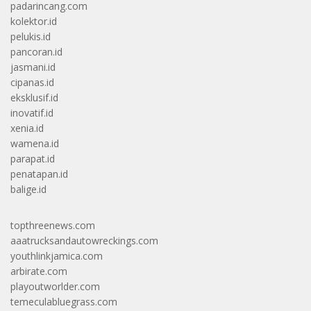
padarincang.com
kolektor.id
pelukis.id
pancoran.id
jasmani.id
cipanas.id
eksklusif.id
inovatif.id
xenia.id
wamena.id
parapat.id
penatapan.id
balige.id
topthreenews.com
aaatrucksandautowreckings.com
youthlinkjamica.com
arbirate.com
playoutworlder.com
temeculabluegrass.com