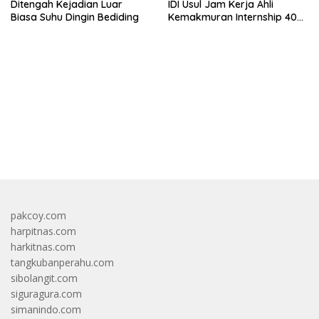
Ditengah Kejadian Luar
IDI Usul Jam Kerja Ahli
Biasa Suhu Dingin Bediding
Kemakmuran Internship 40
Jam Per Minggu
bandar besar starlight princess1000 bagi bonus
pakcoy.com
harpitnas.com
harkitnas.com
tangkubanperahu.com
sibolangit.com
siguragura.com
simanindo.com