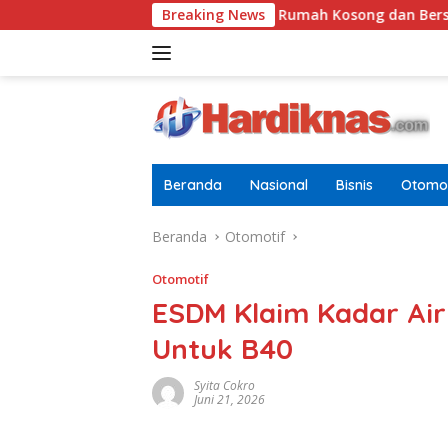
Langsung
epok
Tugasnya Jaga Rumah Kosong dan Bersihkan Hal
Breaking News
ke
konten
Beranda
Nasional
Bisnis
Otomot
Beranda
Otomotif
Otomotif
ESDM Klaim Kadar Air 
Untuk B40
Syita Cokro
Juni 21, 2026