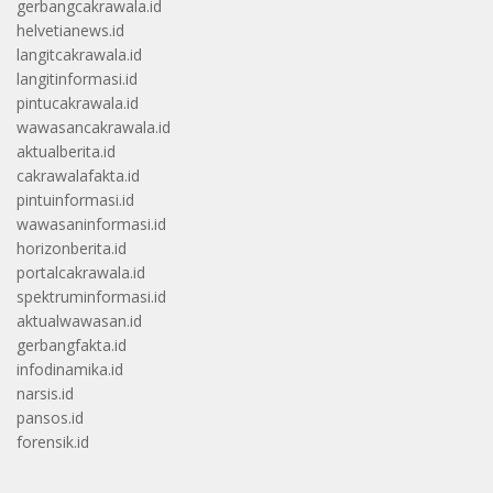
gerbangcakrawala.id
helvetianews.id
langitcakrawala.id
langitinformasi.id
pintucakrawala.id
wawasancakrawala.id
aktualberita.id
cakrawalafakta.id
pintuinformasi.id
wawasaninformasi.id
horizonberita.id
portalcakrawala.id
spektruminformasi.id
aktualwawasan.id
gerbangfakta.id
infodinamika.id
narsis.id
pansos.id
forensik.id