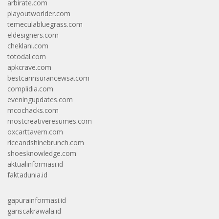
arbirate.com
playoutworlder.com
temeculabluegrass.com
eldesigners.com
cheklani.com
totodal.com
apkcrave.com
bestcarinsurancewsa.com
complidia.com
eveningupdates.com
mcochacks.com
mostcreativeresumes.com
oxcarttavern.com
riceandshinebrunch.com
shoesknowledge.com
aktualinformasi.id
faktadunia.id
gapurainformasi.id
gariscakrawala.id