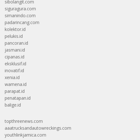
sibolangit.com
siguragura.com
simanindo.com
padarincang.com
kolektor.id
pelukis.id
pancoran.id
jasmani.id
cipanas.id
eksklusif.id
inovatif.id
xenia.id
wamena.id
parapat.id
penatapan.id
balige.id
topthreenews.com
aaatrucksandautowreckings.com
youthlinkjamica.com