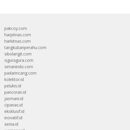
pakcoy.com
harpitnas.com
harkitnas.com
tangkubanperahu.com
sibolangit.com
siguragura.com
simanindo.com
padarincang.com
kolektor.id
pelukis.id
pancoran.id
jasmani.id
cipanas.id
eksklusif.id
inovatif.id
xenia.id