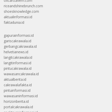
oxcarttavern.com
riceandshinebrunch.com
shoesknowledge.com
aktualinformasi.id
faktadunia.id
gapurainformasi.id
gariscakrawala.id
gerbangcakrawala.id
helvetianews.id
langitcakrawala.id
langitinformasi.id
pintucakrawala.id
wawasancakrawala.id
aktualberita.id
cakrawalafakta.id
pintuinformasi.id
wawasaninformasi.id
horizonberita.id
portalcakrawala.id