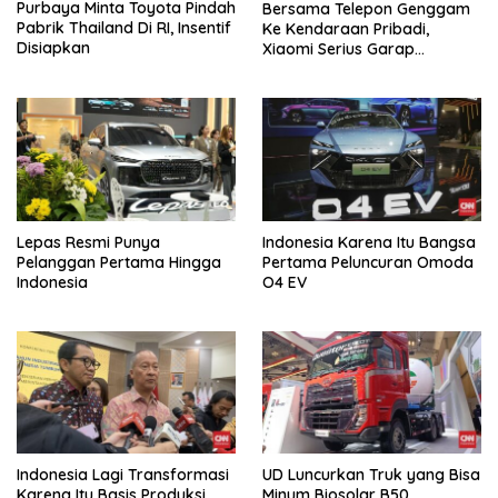
Purbaya Minta Toyota Pindah
Bersama Telepon Genggam
Pabrik Thailand Di RI, Insentif
Ke Kendaraan Pribadi,
Disiapkan
Xiaomi Serius Garap
Kendaraan Ke-3
Lepas Resmi Punya
Indonesia Karena Itu Bangsa
Pelanggan Pertama Hingga
Pertama Peluncuran Omoda
Indonesia
O4 EV
Indonesia Lagi Transformasi
UD Luncurkan Truk yang Bisa
Karena Itu Basis Produksi
Minum Biosolar B50