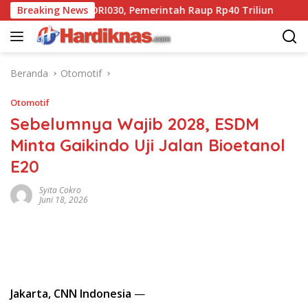
Langsung
t Utang Ritel ORI030, Pemerintah Raup Rp40 Triliun
Breaking News
Purb
ke
konten
Beranda
Otomotif
Otomotif
Sebelumnya Wajib 2028, ESDM
Minta Gaikindo Uji Jalan Bioetanol
E20
Syita Cokro
Juni 18, 2026
Jakarta, CNN Indonesia
—