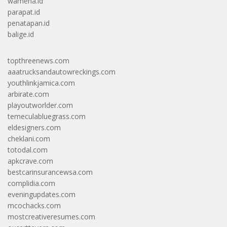
wamena.id
parapat.id
penatapan.id
balige.id
topthreenews.com
aaatrucksandautowreckings.com
youthlinkjamica.com
arbirate.com
playoutworlder.com
temeculabluegrass.com
eldesigners.com
cheklani.com
totodal.com
apkcrave.com
bestcarinsurancewsa.com
complidia.com
eveningupdates.com
mcochacks.com
mostcreativeresumes.com