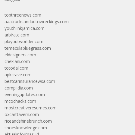
topthreenews.com
aaatrucksandautowreckings.com
youthlinkjamica.com
arbirate.com
playoutworlder.com
temeculabluegrass.com
eldesigners.com
cheklani.com
totodal.com
apkcrave.com
bestcarinsurancewsa.com
complidia.com
eveningupdates.com
mcochacks.com
mostcreativeresumes.com
oxcarttavern.com
riceandshinebrunch.com
shoesknowledge.com
aktualinformasi.id