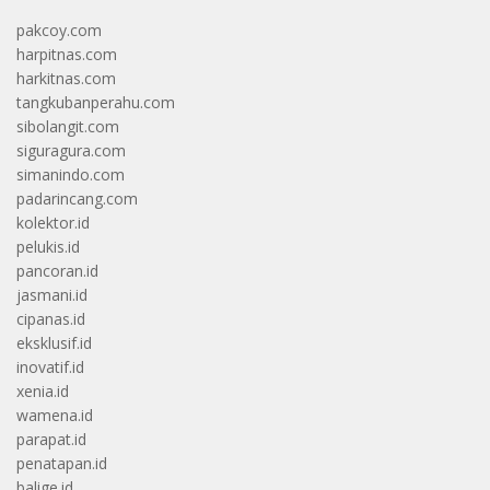
pakcoy.com
harpitnas.com
harkitnas.com
tangkubanperahu.com
sibolangit.com
siguragura.com
simanindo.com
padarincang.com
kolektor.id
pelukis.id
pancoran.id
jasmani.id
cipanas.id
eksklusif.id
inovatif.id
xenia.id
wamena.id
parapat.id
penatapan.id
balige.id