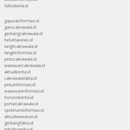
faktadunia.id
gapurainformasi.id
gariscakrawala.id
gerbangcakrawala.id
helvetianews.id
langitcakrawala.id
langitinformasi.id
pintucakrawala.id
wawasancakrawala.id
aktualberita.id
cakrawalafakta.id
pintuinformasi.id
wawasaninformasi.id
horizonberita.id
portalcakrawala.id
spektruminformasi.id
aktualwawasan.id
gerbangfakta.id
infodinamika.id