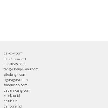
bandar besar starlight princess1000 bagi bonus
pakcoy.com
harpitnas.com
harkitnas.com
tangkubanperahu.com
sibolangit.com
siguragura.com
simanindo.com
padarincang.com
kolektor.id
pelukis.id
pancoran.id