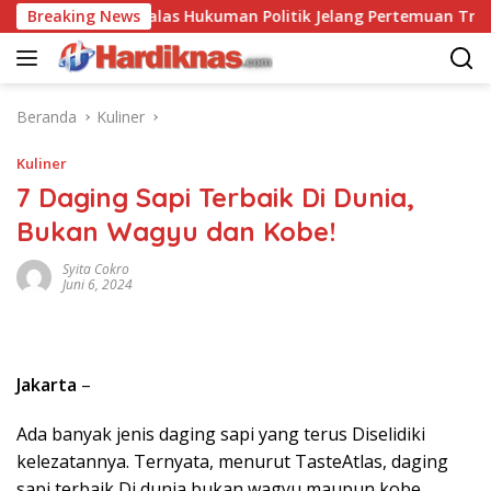
Langsung
ina Saling Balas Hukuman Politik Jelang Pertemuan Trump dan X
Breaking News
ke
konten
Beranda
Kuliner
Kuliner
7 Daging Sapi Terbaik Di Dunia,
Bukan Wagyu dan Kobe!
Syita Cokro
Juni 6, 2024
Jakarta
–
Ada banyak jenis daging sapi yang terus Diselidiki
kelezatannya. Ternyata, menurut TasteAtlas, daging
sapi terbaik Di dunia bukan wagyu maupun kobe.