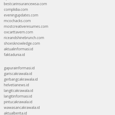
bestcarinsurancewsa.com
complidia.com
eveningupdates.com
mcochacks.com
mostcreativeresumes.com
oxcarttavern.com
riceandshinebrunch.com
shoesknowledge.com
aktualinformasi.id
faktadunia.id
gapurainformasi.id
gariscakrawala.id
gerbangcakrawala.id
helvetianews.id
langitcakrawala.id
langitinformasi.id
pintucakrawala.id
wawasancakrawala.id
aktualberita.id