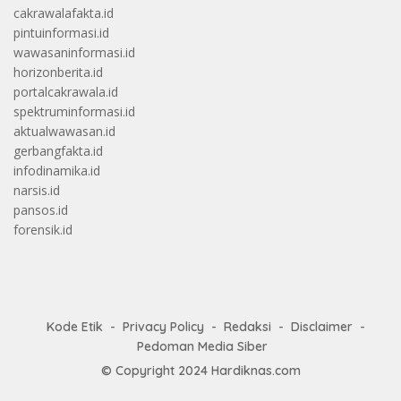
cakrawalafakta.id
pintuinformasi.id
wawasaninformasi.id
horizonberita.id
portalcakrawala.id
spektruminformasi.id
aktualwawasan.id
gerbangfakta.id
infodinamika.id
narsis.id
pansos.id
forensik.id
Kode Etik
Privacy Policy
Redaksi
Disclaimer
Pedoman Media Siber
© Copyright 2024
Hardiknas.com