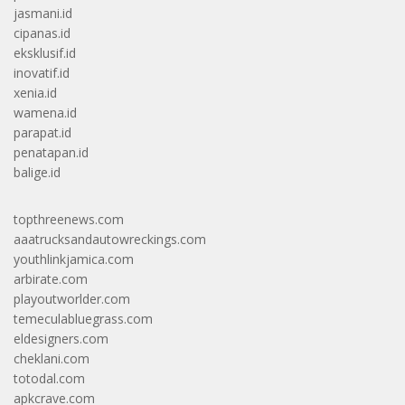
jasmani.id
cipanas.id
eksklusif.id
inovatif.id
xenia.id
wamena.id
parapat.id
penatapan.id
balige.id
topthreenews.com
aaatrucksandautowreckings.com
youthlinkjamica.com
arbirate.com
playoutworlder.com
temeculabluegrass.com
eldesigners.com
cheklani.com
totodal.com
apkcrave.com