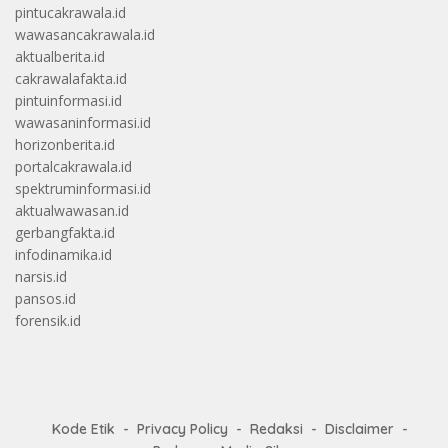
pintucakrawala.id
wawasancakrawala.id
aktualberita.id
cakrawalafakta.id
pintuinformasi.id
wawasaninformasi.id
horizonberita.id
portalcakrawala.id
spektruminformasi.id
aktualwawasan.id
gerbangfakta.id
infodinamika.id
narsis.id
pansos.id
forensik.id
Kode Etik
Privacy Policy
Redaksi
Disclaimer