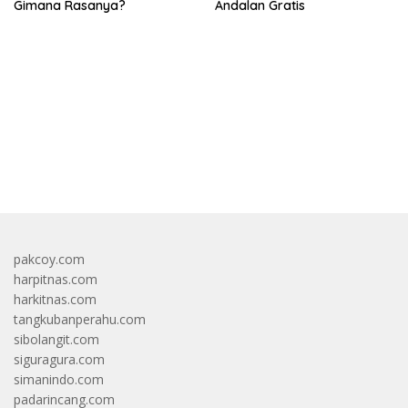
Gimana Rasanya?
Andalan Gratis
bandar besar starlight princess1000 bagi bonus
pakcoy.com
harpitnas.com
harkitnas.com
tangkubanperahu.com
sibolangit.com
siguragura.com
simanindo.com
padarincang.com