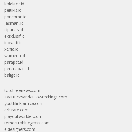
kolektor.id
pelukis.id
pancoran.id
jasmani.id
cipanas.id
eksklusif.id
inovatif.id
xenia.id
wamena.id
parapat.id
penatapan.id
balige.id
topthreenews.com
aaatrucksandautowreckings.com
youthlinkjamica.com
arbirate.com
playoutworlder.com
temeculabluegrass.com
eldesigners.com