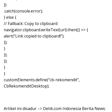
})
.catch(console.error);
} else {
// Fallback: Copy to clipboard
navigator.clipboard.writeText(url).then(() => {
alert(“Link copied to clipboard!”);
});
}
});
});
}
}
customElements.define(“cb-rekomendit”,
CbRekomenditDesktop);
Artikel ini disadur –> Detik.com Indonesia Berita News: