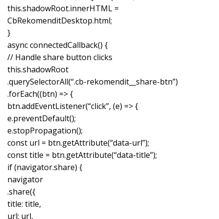
this.shadowRoot.innerHTML =
CbRekomenditDesktop.html;
}
async connectedCallback() {
// Handle share button clicks
this.shadowRoot
.querySelectorAll(“.cb-rekomendit__share-btn”)
.forEach((btn) => {
btn.addEventListener(“click”, (e) => {
e.preventDefault();
e.stopPropagation();
const url = btn.getAttribute(“data-url”);
const title = btn.getAttribute(“data-title”);
if (navigator.share) {
navigator
.share({
title: title,
url: url,