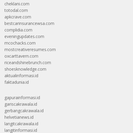
cheklani.com
totodal.com
apkcrave.com
bestcarinsurancewsa.com
complidia.com
eveningupdates.com
mcochacks.com
mostcreativeresumes.com
oxcarttavern.com
riceandshinebrunch.com
shoesknowledge.com
aktualinformasi.id
faktadunia.id
gapurainformasi.id
gariscakrawala.id
gerbangcakrawala.id
helvetianews.id
langitcakrawala.id
langitinformasi.id