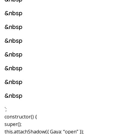
&nbsp
&nbsp
&nbsp
&nbsp
&nbsp
&nbsp
&nbsp
`;
constructor() {
super();
this.attachShadow({ Gaya: “open” });