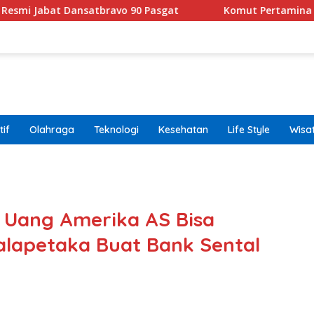
ansatbravo 90 Pasgat
Komut Pertamina Tegaskan Tak 
if
Olahraga
Teknologi
Kesehatan
Life Style
Wisa
band
 Uang Amerika AS Bisa
alapetaka Buat Bank Sental