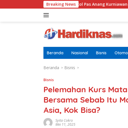
Langsung
ria Dewasa
Letkol Pas Anang Kurniawan Resmi Jabat D
Breaking News
ke
konten
Beranda
Nasional
Bisnis
Otomot
Beranda
Bisnis
Bisnis
Pelemahan Kurs Mata
Bersama Sebab Itu M
Asia, Kok Bisa?
Syita Cokro
Mei 11, 2025