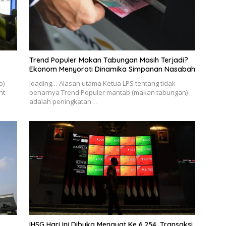
Trend Populer Makan Tabungan Masih Terjadi?
Ekonom Menyoroti Dinamika Simpanan Nasabah
o)
loading… Alasan utama Ketua LPS tentang tidak
nt
benarnya Trend Populer mantab (makan tabungan)
adalah peningkatan…
IHSG Hari Ini Dibuka Menguat Ke 6.254, Transaksi