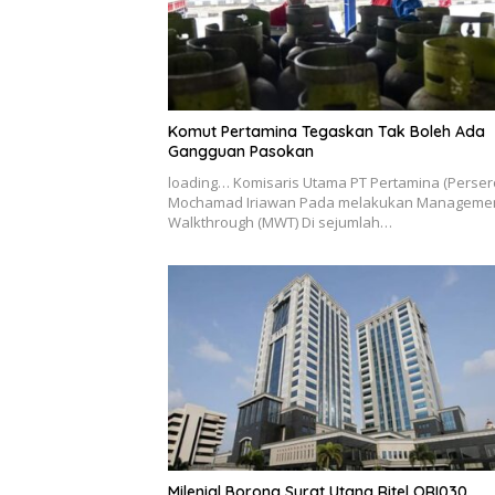
Komut Pertamina Tegaskan Tak Boleh Ada
Gangguan Pasokan
loading… Komisaris Utama PT Pertamina (Perser
Mochamad Iriawan Pada melakukan Manageme
Walkthrough (MWT) Di sejumlah…
Milenial Borong Surat Utang Ritel ORI030,