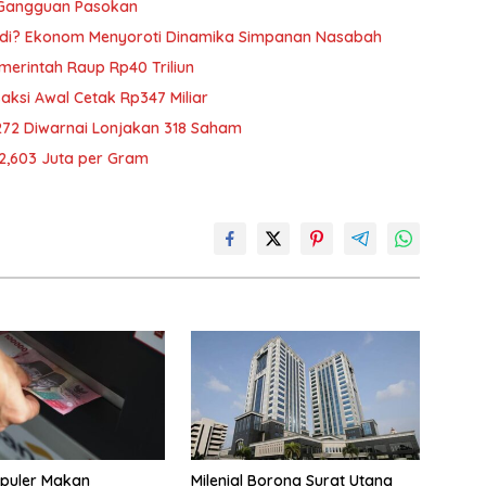
 Gangguan Pasokan
adi? Ekonom Menyoroti Dinamika Simpanan Nasabah
emerintah Raup Rp40 Triliun
saksi Awal Cetak Rp347 Miliar
272 Diwarnai Lonjakan 318 Saham
p2,603 Juta per Gram
puler Makan
Milenial Borong Surat Utang