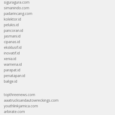
siguragura.com
simanindo.com
padarincang.com
kolektor.id
pelukis.id
pancoran.id
jasmani.id
cipanas.id
eksklusif.id
inovatif.id
xenia.id
wamena.id
parapat.id
penatapan.id
balige.id
topthreenews.com
aaatrucksandautowreckings.com
youthlinkjamica.com
arbirate.com