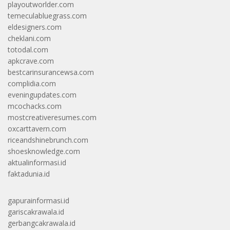
playoutworlder.com
temeculabluegrass.com
eldesigners.com
cheklani.com
totodal.com
apkcrave.com
bestcarinsurancewsa.com
complidia.com
eveningupdates.com
mcochacks.com
mostcreativeresumes.com
oxcarttavern.com
riceandshinebrunch.com
shoesknowledge.com
aktualinformasi.id
faktadunia.id
gapurainformasi.id
gariscakrawala.id
gerbangcakrawala.id