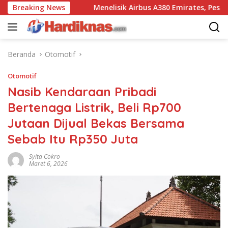
Langsung
embunyi
Breaking News
Menelisik Airbus A380 Emirates, Pesawat Raks
ke
konten
Beranda
Otomotif
Otomotif
Nasib Kendaraan Pribadi
Bertenaga Listrik, Beli Rp700
Jutaan Dijual Bekas Bersama
Sebab Itu Rp350 Juta
Syita Cokro
Maret 6, 2026