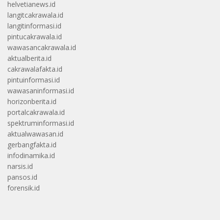
helvetianews.id
langitcakrawala.id
langitinformasi.id
pintucakrawala.id
wawasancakrawala.id
aktualberita.id
cakrawalafakta.id
pintuinformasi.id
wawasaninformasi.id
horizonberita.id
portalcakrawala.id
spektruminformasi.id
aktualwawasan.id
gerbangfakta.id
infodinamika.id
narsis.id
pansos.id
forensik.id