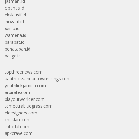
jasmani.id
cipanas.id
eksklusif.id
inovatif.id
xenia.id
wamena.id
parapat.id
penatapan.id
balige.id
topthreenews.com
aaatrucksandautowreckings.com
youthlinkjamica.com
arbirate.com
playoutworlder.com
temeculabluegrass.com
eldesigners.com
cheklani.com
totodal.com
apkcrave.com