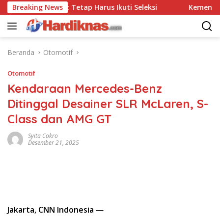
Langsung
Tes, Polri: Tetap Harus Ikuti Seleksi
Breaking News
Kemenpar Dorong
ke
konten
Beranda
Otomotif
Otomotif
Kendaraan Mercedes-Benz
Ditinggal Desainer SLR McLaren, S-
Class dan AMG GT
Syita Cokro
Desember 21, 2025
Jakarta, CNN Indonesia
—