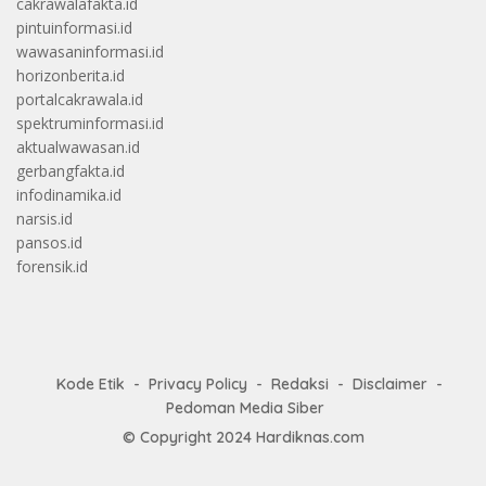
cakrawalafakta.id
pintuinformasi.id
wawasaninformasi.id
horizonberita.id
portalcakrawala.id
spektruminformasi.id
aktualwawasan.id
gerbangfakta.id
infodinamika.id
narsis.id
pansos.id
forensik.id
Kode Etik
Privacy Policy
Redaksi
Disclaimer
Pedoman Media Siber
© Copyright 2024
Hardiknas.com