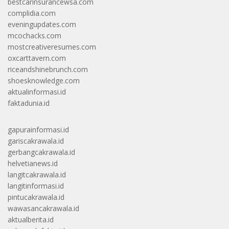
bestcarinsurancewsa.com
complidia.com
eveningupdates.com
mcochacks.com
mostcreativeresumes.com
oxcarttavern.com
riceandshinebrunch.com
shoesknowledge.com
aktualinformasi.id
faktadunia.id
gapurainformasi.id
gariscakrawala.id
gerbangcakrawala.id
helvetianews.id
langitcakrawala.id
langitinformasi.id
pintucakrawala.id
wawasancakrawala.id
aktualberita.id