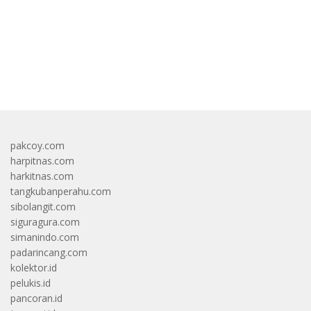
bandar besar starlight princess1000 bagi bonus
pakcoy.com
harpitnas.com
harkitnas.com
tangkubanperahu.com
sibolangit.com
siguragura.com
simanindo.com
padarincang.com
kolektor.id
pelukis.id
pancoran.id