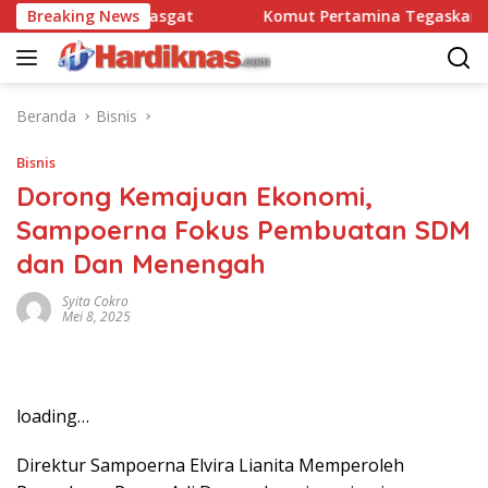
Langsung
atbravo 90 Pasgat
Breaking News
Komut Pertamina Tegaskan Tak Bo
ke
konten
Beranda
Bisnis
Bisnis
Dorong Kemajuan Ekonomi,
Sampoerna Fokus Pembuatan SDM
dan Dan Menengah
Syita Cokro
Mei 8, 2025
loading…
Direktur Sampoerna Elvira Lianita Memperoleh