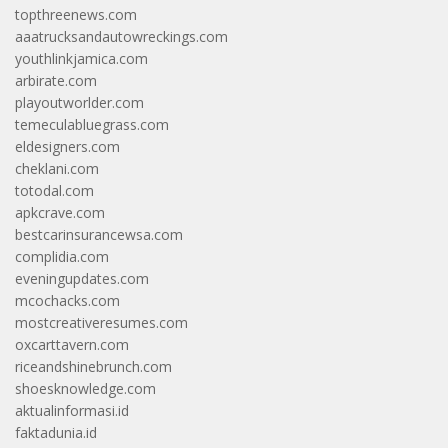
topthreenews.com
aaatrucksandautowreckings.com
youthlinkjamica.com
arbirate.com
playoutworlder.com
temeculabluegrass.com
eldesigners.com
cheklani.com
totodal.com
apkcrave.com
bestcarinsurancewsa.com
complidia.com
eveningupdates.com
mcochacks.com
mostcreativeresumes.com
oxcarttavern.com
riceandshinebrunch.com
shoesknowledge.com
aktualinformasi.id
faktadunia.id