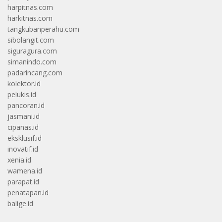
harpitnas.com
harkitnas.com
tangkubanperahu.com
sibolangit.com
siguragura.com
simanindo.com
padarincang.com
kolektor.id
pelukis.id
pancoran.id
jasmani.id
cipanas.id
eksklusif.id
inovatif.id
xenia.id
wamena.id
parapat.id
penatapan.id
balige.id