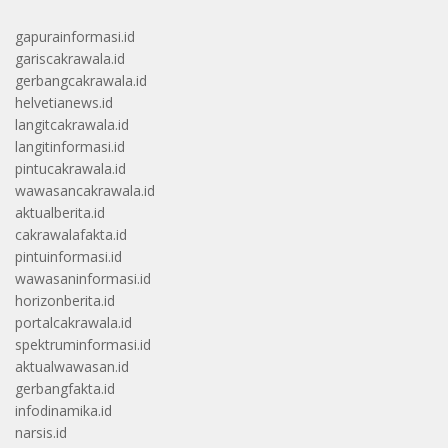
gapurainformasi.id
gariscakrawala.id
gerbangcakrawala.id
helvetianews.id
langitcakrawala.id
langitinformasi.id
pintucakrawala.id
wawasancakrawala.id
aktualberita.id
cakrawalafakta.id
pintuinformasi.id
wawasaninformasi.id
horizonberita.id
portalcakrawala.id
spektruminformasi.id
aktualwawasan.id
gerbangfakta.id
infodinamika.id
narsis.id