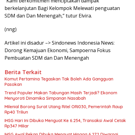
“Kami berkomitmen menciptakan dampak
berkelanjutan Bagi Kelompok Melewati penguatan
SDM dan Dan Menengah,” tutur Elvira.
(nng)
Artikel ini disadur –> Sindonews Indonesia News:
Dorong Kemajuan Ekonomi, Sampoerna Fokus
Pembuatan SDM dan Dan Menengah
Berita Terkait
Komut Pertamina Tegaskan Tak Boleh Ada Gangguan
Pasokan
Trend Populer Makan Tabungan Masih Terjadi? Ekonom
Menyoroti Dinamika Simpanan Nasabah
Milenial Borong Surat Utang Ritel ORI030, Pemerintah Raup
Rp40 Triliun
IHSG Hari Ini Dibuka Menguat Ke 6.254, Transaksi Awal Cetak
Rp347 Miliar
IHSG Awal Pekan Dibuka Menguat Hingga 6.272 Diwarnai