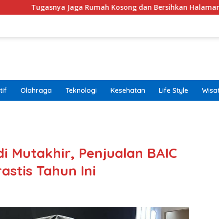
nya Jaga Rumah Kosong dan Bersihkan Halaman
Trend
if
Olahraga
Teknologi
Kesehatan
Life Style
Wisa
band
i Mutakhir, Penjualan BAIC
astis Tahun Ini