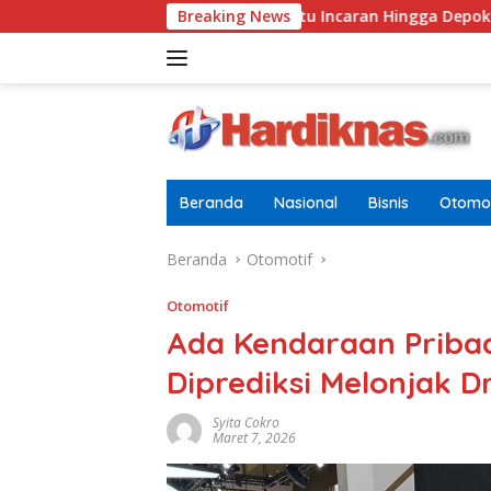
Langsung
t yang Didalam Sebab Itu Incaran Hingga Depok
Breaking News
Tugas
ke
konten
Beranda
Nasional
Bisnis
Otomot
Beranda
Otomotif
Otomotif
Ada Kendaraan Pribad
Diprediksi Melonjak Dr
Syita Cokro
Maret 7, 2026