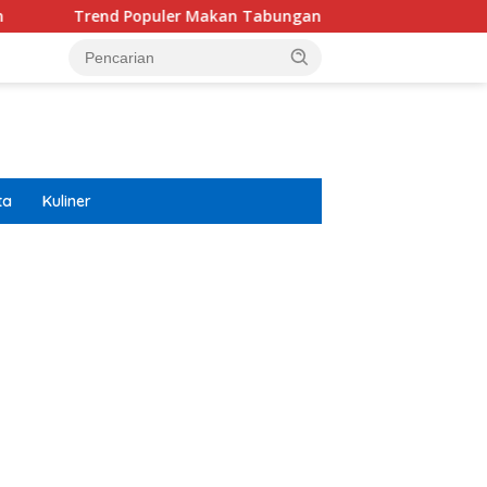
 Populer Makan Tabungan Masih Terjadi? Ekonom Menyoroti 
ta
Kuliner
ar besar starlight princess1000 bagi bonus