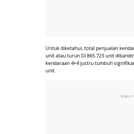
Untuk diketahui, total penjualan kend
unit atau turun Di 865.723 unit diban
kendaraan 4×4 justru tumbuh signifikan
unit.
SCROLL 