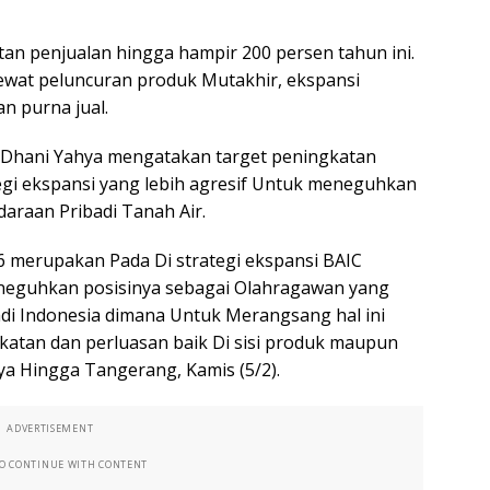
n penjualan hingga hampir 200 persen tahun ini.
ewat peluncuran produk Mutakhir, ekspansi
an purna jual.
a Dhani Yahya mengatakan target peningkatan
egi ekspansi yang lebih agresif Untuk meneguhkan
daraan Pribadi Tanah Air.
6 merupakan Pada Di strategi ekspansi BAIC
eneguhkan posisinya sebagai Olahragawan yang
adi Indonesia dimana Untuk Merangsang hal ini
atan dan perluasan baik Di sisi produk maupun
nya Hingga Tangerang, Kamis (5/2).
ADVERTISEMENT
TO CONTINUE WITH CONTENT