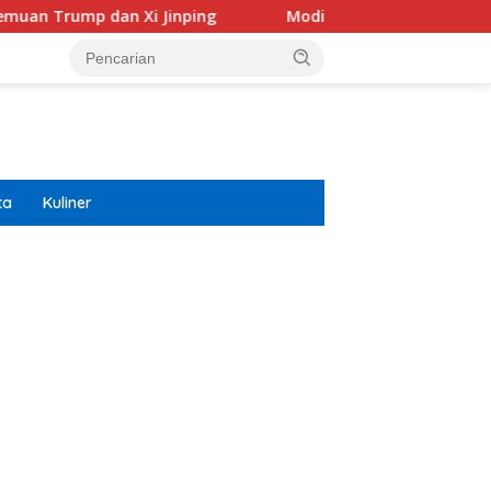
n Xi Jinping
Modifikasi Ayla Vintage dan Gran Max Ret
ta
Kuliner
ar besar starlight princess1000 bagi bonus