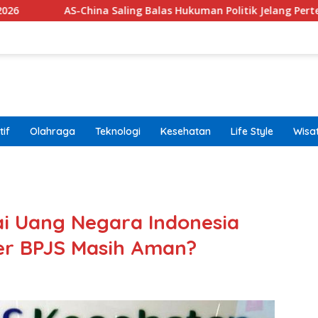
China Saling Balas Hukuman Politik Jelang Pertemuan Trump da
if
Olahraga
Teknologi
Kesehatan
Life Style
Wisa
band
ai Uang Negara Indonesia
er BPJS Masih Aman?