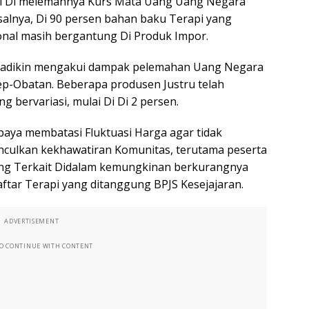
i Di Di melemahnya Kurs Mata Uang Uang Negara
alnya, Di 90 persen bahan baku Terapi yang
onal masih bergantung Di Produk Impor.
 Sadikin mengakui dampak pelemahan Uang Negara
sep-Obatan. Beberapa produsen Justru telah
 bervariasi, mulai Di Di 2 persen.
aya membatasi Fluktuasi Harga agar tidak
unculkan kekhawatiran Komunitas, terutama peserta
Yang Terkait Didalam kemungkinan berkurangnya
ftar Terapi yang ditanggung BPJS Kesejajaran.
ADVERTISEMENT
TO CONTINUE WITH CONTENT