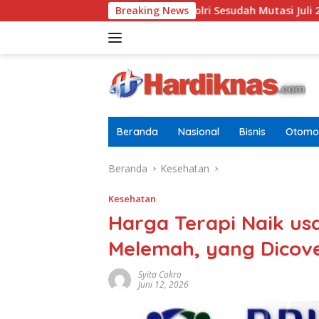
Langsung
 Terbaru Di Pusdokkes Polri Sesudah Mutasi Juli 2026
Breaking News
AS-
ke
konten
Beranda
Nasional
Bisnis
Otomot
Beranda
Kesehatan
Kesehatan
Harga Terapi Naik us
Melemah, yang Dicov
Syita Cokro
Juni 12, 2026