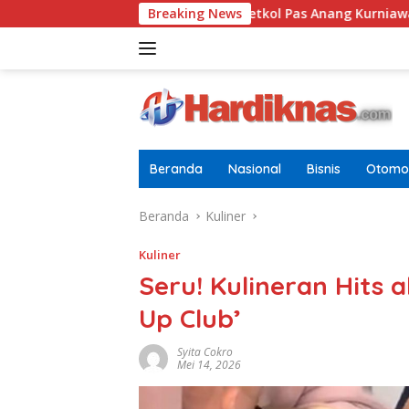
Langsung
 Pria Dewasa
Letkol Pas Anang Kurniawan Resmi Jabat
Breaking News
ke
konten
Beranda
Nasional
Bisnis
Otomot
Beranda
Kuliner
Kuliner
Seru! Kulineran Hits a
Up Club’
Syita Cokro
Mei 14, 2026