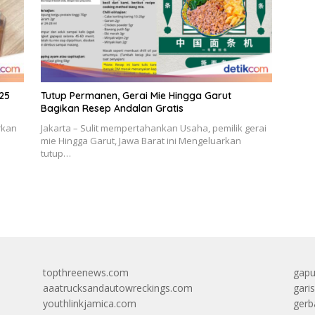
p25
Tutup Permanen, Gerai Mie Hingga Garut
Bagikan Resep Andalan Gratis
rkan
Jakarta – Sulit mempertahankan Usaha, pemilik gerai
mie Hingga Garut, Jawa Barat ini Mengeluarkan
tutup…
topthreenews.com
gapu
aaatrucksandautowreckings.com
gari
youthlinkjamica.com
gerb