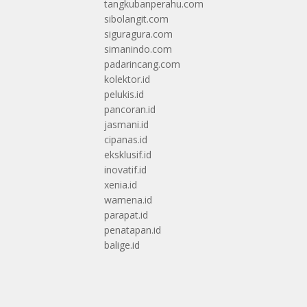
tangkubanperahu.com
sibolangit.com
siguragura.com
simanindo.com
padarincang.com
kolektor.id
pelukis.id
pancoran.id
jasmani.id
cipanas.id
eksklusif.id
inovatif.id
xenia.id
wamena.id
parapat.id
penatapan.id
balige.id