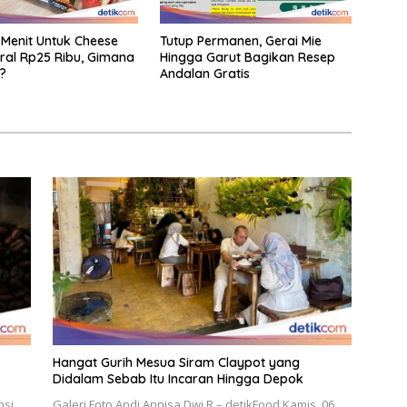
 Menit Untuk Cheese
Tutup Permanen, Gerai Mie
Viral Rp25 Ribu, Gimana
Hingga Garut Bagikan Resep
?
Andalan Gratis
Hangat Gurih Mesua Siram Claypot yang
Didalam Sebab Itu Incaran Hingga Depok
msi
Galeri Foto Andi Annisa Dwi R – detikFood Kamis, 06