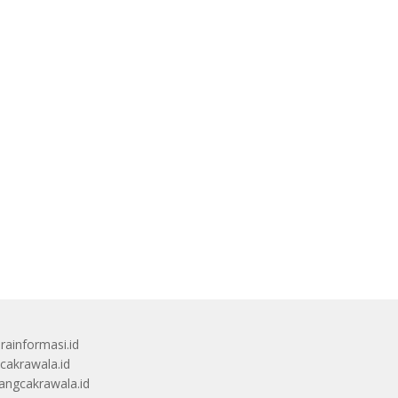
rainformasi.id
scakrawala.id
angcakrawala.id