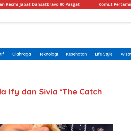
 Dansatbravo 90 Pasgat
Komut Pertamina Tegaskan Ta
if
Olahraga
Teknologi
Kesehatan
Life Style
Wisa
band
la Ify dan Sivia ‘The Catch