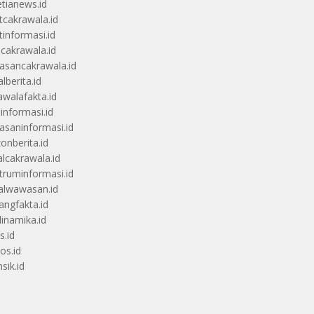
etianews.id
itcakrawala.id
tinformasi.id
ucakrawala.id
sancakrawala.id
lberita.id
awalafakta.id
uinformasi.id
saninformasi.id
zonberita.id
alcakrawala.id
truminformasi.id
alwawasan.id
angfakta.id
dinamika.id
s.id
os.id
sik.id