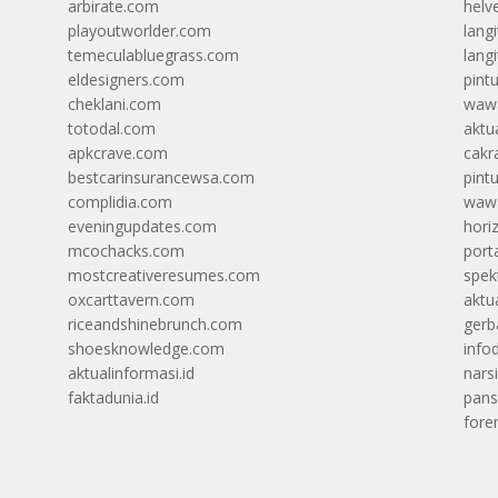
arbirate.com
helv
playoutworlder.com
lang
temeculabluegrass.com
langi
eldesigners.com
pint
cheklani.com
wawa
totodal.com
aktua
apkcrave.com
cakr
bestcarinsurancewsa.com
pint
complidia.com
wawa
eveningupdates.com
hori
mcochacks.com
port
mostcreativeresumes.com
spek
oxcarttavern.com
aktu
riceandshinebrunch.com
gerb
shoesknowledge.com
info
aktualinformasi.id
narsi
faktadunia.id
pans
foren