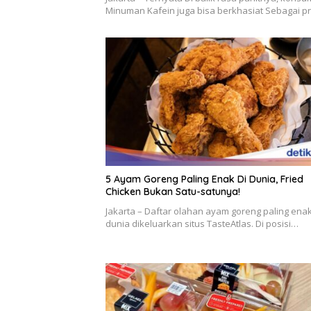
Minuman Kafein juga bisa berkhasiat Sebagai p
5 Ayam Goreng Paling Enak Di Dunia, Fried
Chicken Bukan Satu-satunya!
Jakarta – Daftar olahan ayam goreng paling enak
dunia dikeluarkan situs TasteAtlas. Di posisi…