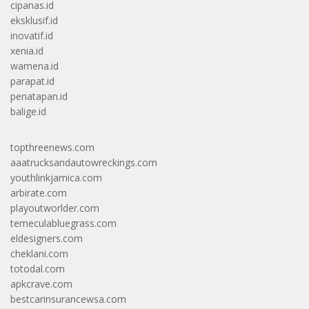
cipanas.id
eksklusif.id
inovatif.id
xenia.id
wamena.id
parapat.id
penatapan.id
balige.id
topthreenews.com
aaatrucksandautowreckings.com
youthlinkjamica.com
arbirate.com
playoutworlder.com
temeculabluegrass.com
eldesigners.com
cheklani.com
totodal.com
apkcrave.com
bestcarinsurancewsa.com