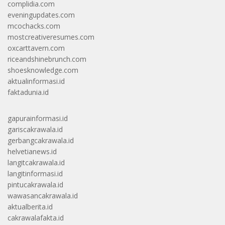
complidia.com
eveningupdates.com
mcochacks.com
mostcreativeresumes.com
oxcarttavern.com
riceandshinebrunch.com
shoesknowledge.com
aktualinformasi.id
faktadunia.id
gapurainformasi.id
gariscakrawala.id
gerbangcakrawala.id
helvetianews.id
langitcakrawala.id
langitinformasi.id
pintucakrawala.id
wawasancakrawala.id
aktualberita.id
cakrawalafakta.id