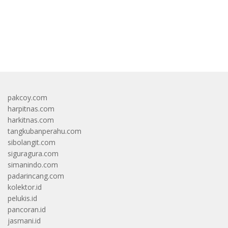
bandar besar starlight princess1000 bagi bonus
pakcoy.com
harpitnas.com
harkitnas.com
tangkubanperahu.com
sibolangit.com
siguragura.com
simanindo.com
padarincang.com
kolektor.id
pelukis.id
pancoran.id
jasmani.id