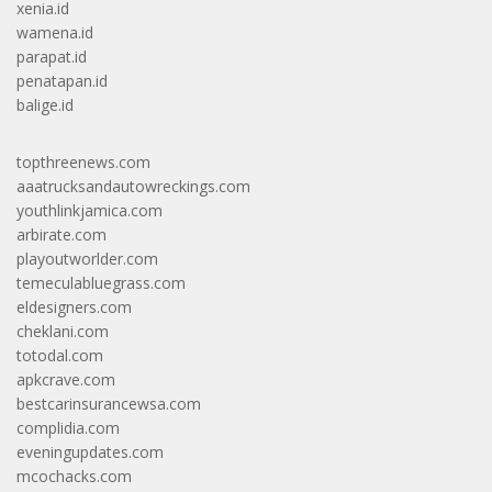
xenia.id
wamena.id
parapat.id
penatapan.id
balige.id
topthreenews.com
aaatrucksandautowreckings.com
youthlinkjamica.com
arbirate.com
playoutworlder.com
temeculabluegrass.com
eldesigners.com
cheklani.com
totodal.com
apkcrave.com
bestcarinsurancewsa.com
complidia.com
eveningupdates.com
mcochacks.com