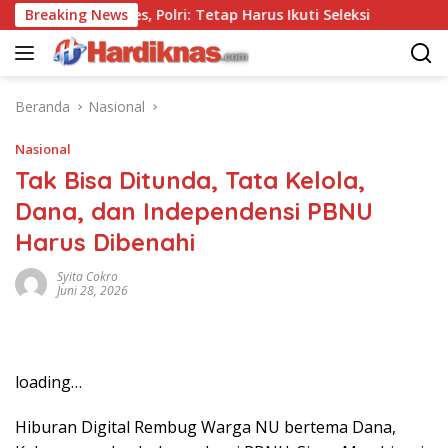
Langsung
i Tanpa Tes, Polri: Tetap Harus Ikuti Seleksi
Breaking News
Kemenpar
ke
konten
Beranda
Nasional
Nasional
Tak Bisa Ditunda, Tata Kelola,
Dana, dan Independensi PBNU
Harus Dibenahi
Syita Cokro
Juni 28, 2026
loading…
Hiburan Digital Rembug Warga NU bertema Dana,