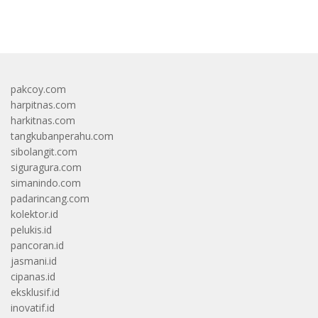
bandar besar starlight princess1000 bagi bonus
pakcoy.com
harpitnas.com
harkitnas.com
tangkubanperahu.com
sibolangit.com
siguragura.com
simanindo.com
padarincang.com
kolektor.id
pelukis.id
pancoran.id
jasmani.id
cipanas.id
eksklusif.id
inovatif.id