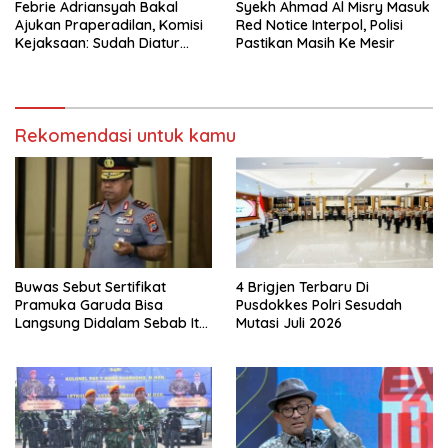
Febrie Adriansyah Bakal
Syekh Ahmad Al Misry Masuk
Ajukan Praperadilan, Komisi
Red Notice Interpol, Polisi
Kejaksaan: Sudah Diatur
Pastikan Masih Ke Mesir
Hukum Kegiatan
Rekomendasi untuk kamu
Buwas Sebut Sertifikat
4 Brigjen Terbaru Di
Pramuka Garuda Bisa
Pusdokkes Polri Sesudah
Langsung Didalam Sebab Itu
Mutasi Juli 2026
Polisi Tanpa Tes, Polri: Tetap
Harus Ikuti Seleksi