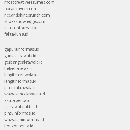
mostcreativeresumes.com
oxcarttavern.com
riceandshinebrunch.com
shoesknowledge.com
aktualinformasi.id
faktadunia.id
gapurainformasi.id
gariscakrawala.id
gerbangcakrawala.id
helvetianews.id
langitcakrawala.id
langitinformasi.id
pintucakrawala.id
wawasancakrawala.id
aktualberita.id
cakrawalafakta.id
pintuinformasi.id
wawasaninformasi.id
horizonberita.id