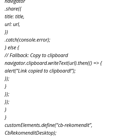
navigator
.share({
title: title,
url: url,
})
.catch(console.error);
} else {
// Fallback: Copy to clipboard
navigator.clipboard.writeText(url).then(() => {
alert(“Link copied to clipboard!”);
});
}
});
});
}
}
customElements.define(“cb-rekomendit”,
CbRekomenditDesktop);