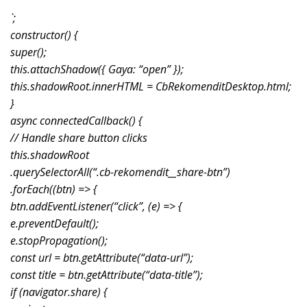
`;
constructor() {
super();
this.attachShadow({ Gaya: “open” });
this.shadowRoot.innerHTML = CbRekomenditDesktop.html;
}
async connectedCallback() {
// Handle share button clicks
this.shadowRoot
.querySelectorAll(“.cb-rekomendit__share-btn”)
.forEach((btn) => {
btn.addEventListener(“click”, (e) => {
e.preventDefault();
e.stopPropagation();
const url = btn.getAttribute(“data-url”);
const title = btn.getAttribute(“data-title”);
if (navigator.share) {