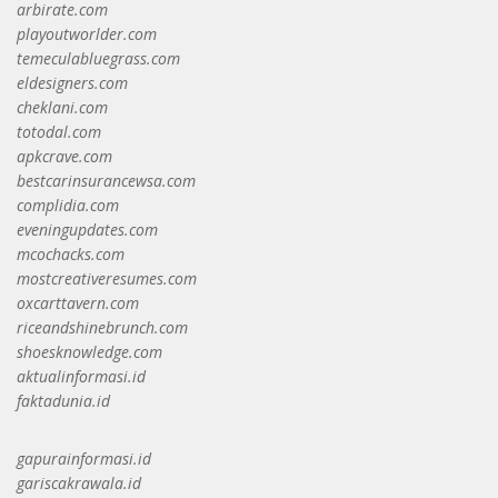
arbirate.com
playoutworlder.com
temeculabluegrass.com
eldesigners.com
cheklani.com
totodal.com
apkcrave.com
bestcarinsurancewsa.com
complidia.com
eveningupdates.com
mcochacks.com
mostcreativeresumes.com
oxcarttavern.com
riceandshinebrunch.com
shoesknowledge.com
aktualinformasi.id
faktadunia.id
gapurainformasi.id
gariscakrawala.id