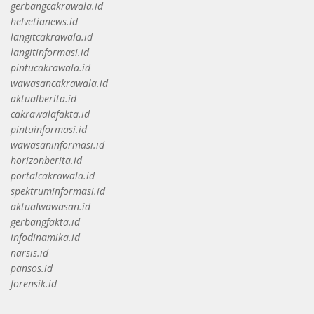
gerbangcakrawala.id
helvetianews.id
langitcakrawala.id
langitinformasi.id
pintucakrawala.id
wawasancakrawala.id
aktualberita.id
cakrawalafakta.id
pintuinformasi.id
wawasaninformasi.id
horizonberita.id
portalcakrawala.id
spektruminformasi.id
aktualwawasan.id
gerbangfakta.id
infodinamika.id
narsis.id
pansos.id
forensik.id