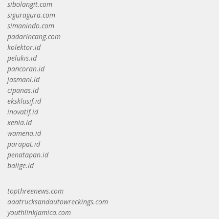
sibolangit.com
siguragura.com
simanindo.com
padarincang.com
kolektor.id
pelukis.id
pancoran.id
jasmani.id
cipanas.id
eksklusif.id
inovatif.id
xenia.id
wamena.id
parapat.id
penatapan.id
balige.id
topthreenews.com
aaatrucksandautowreckings.com
youthlinkjamica.com