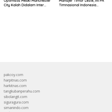
Optimistis Meski Manchester
Manajer Timor Leste, Ini PR
City Kalah Didalam Inter
Timnasional Indonesia
Milan
Jelang Hadapi Vietnam
bandar besar starlight princess1000 bagi bonus
pakcoy.com
harpitnas.com
harkitnas.com
tangkubanperahu.com
sibolangit.com
siguragura.com
simanindo.com