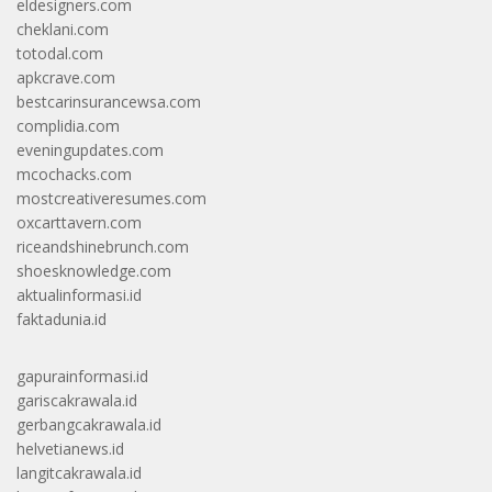
eldesigners.com
cheklani.com
totodal.com
apkcrave.com
bestcarinsurancewsa.com
complidia.com
eveningupdates.com
mcochacks.com
mostcreativeresumes.com
oxcarttavern.com
riceandshinebrunch.com
shoesknowledge.com
aktualinformasi.id
faktadunia.id
gapurainformasi.id
gariscakrawala.id
gerbangcakrawala.id
helvetianews.id
langitcakrawala.id