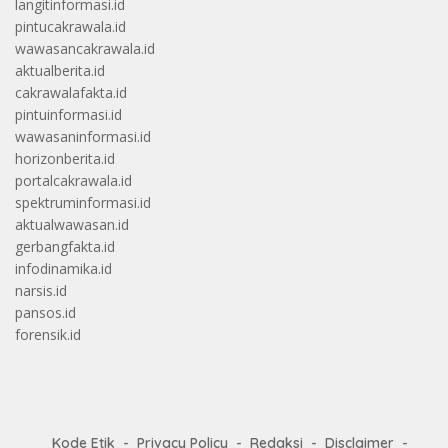
langitinformasi.id
pintucakrawala.id
wawasancakrawala.id
aktualberita.id
cakrawalafakta.id
pintuinformasi.id
wawasaninformasi.id
horizonberita.id
portalcakrawala.id
spektruminformasi.id
aktualwawasan.id
gerbangfakta.id
infodinamika.id
narsis.id
pansos.id
forensik.id
Kode Etik
Privacy Policy
Redaksi
Disclaimer