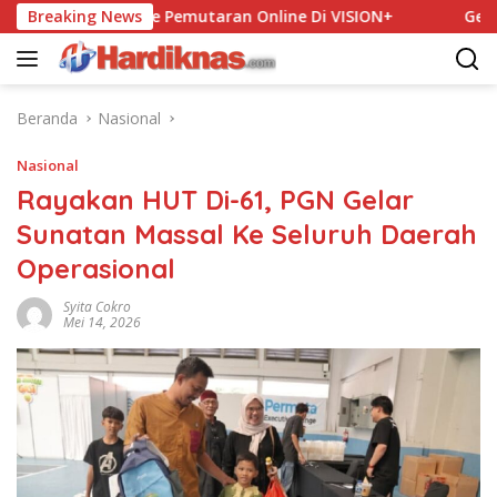
Langsung
gga Final Live Pemutaran Online Di VISION+
Breaking News
Gelar MAIN
ke
konten
Beranda
Nasional
Nasional
Rayakan HUT Di-61, PGN Gelar
Sunatan Massal Ke Seluruh Daerah
Operasional
Syita Cokro
Mei 14, 2026