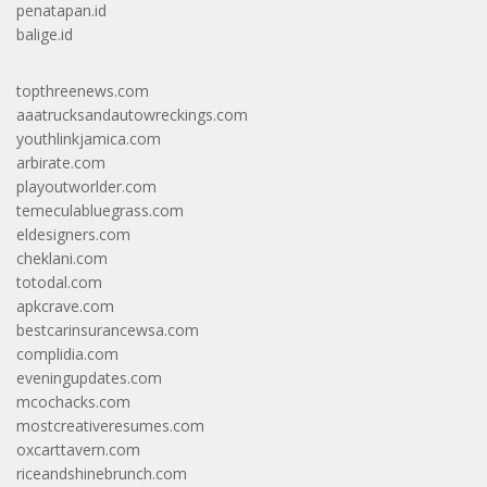
penatapan.id
balige.id
topthreenews.com
aaatrucksandautowreckings.com
youthlinkjamica.com
arbirate.com
playoutworlder.com
temeculabluegrass.com
eldesigners.com
cheklani.com
totodal.com
apkcrave.com
bestcarinsurancewsa.com
complidia.com
eveningupdates.com
mcochacks.com
mostcreativeresumes.com
oxcarttavern.com
riceandshinebrunch.com