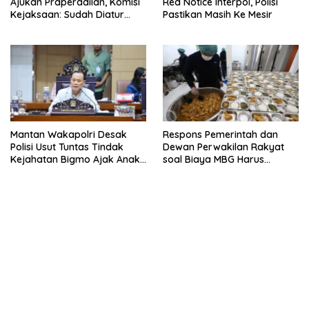
Ajukan Praperadilan, Komisi
Red Notice Interpol, Polisi
Kejaksaan: Sudah Diatur
Pastikan Masih Ke Mesir
Hukum Kegiatan
Mantan Wakapolri Desak
Respons Pemerintah dan
Polisi Usut Tuntas Tindak
Dewan Perwakilan Rakyat
Kejahatan Bigmo Ajak Anak
soal Biaya MBG Harus
Di Bawah Umur Promosikan
Dipisah Di Biaya
Vape
Pembelajaran
bandar besar starlight princess1000 bagi bonus