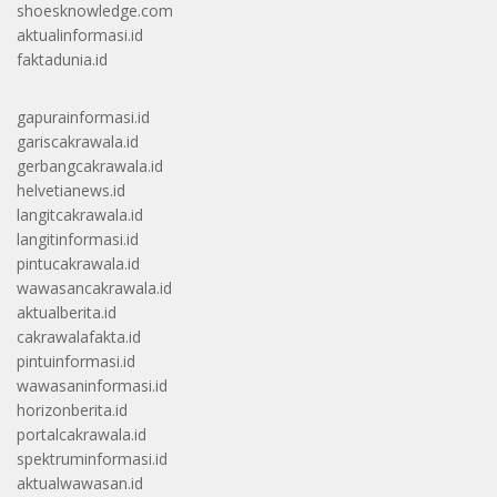
shoesknowledge.com
aktualinformasi.id
faktadunia.id
gapurainformasi.id
gariscakrawala.id
gerbangcakrawala.id
helvetianews.id
langitcakrawala.id
langitinformasi.id
pintucakrawala.id
wawasancakrawala.id
aktualberita.id
cakrawalafakta.id
pintuinformasi.id
wawasaninformasi.id
horizonberita.id
portalcakrawala.id
spektruminformasi.id
aktualwawasan.id