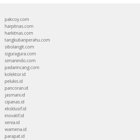
pakcoy.com
harpitnas.com
harkitnas.com
tangkubanperahu.com
sibolangit.com
siguragura.com
simanindo.com
padarincang.com
kolektor.id
pelukis.id
pancoran.id
jasmani.id
cipanas.id
eksklusif.id
inovatif.id
xenia.id
wamena.id
parapat.id