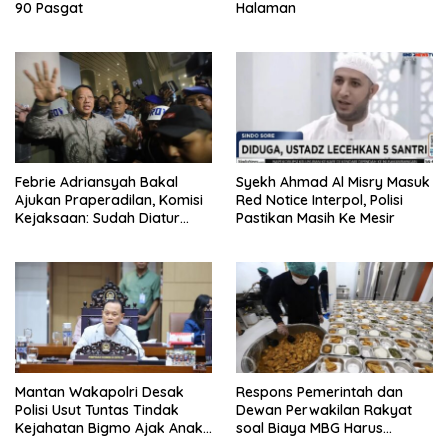
90 Pasgat
Halaman
Febrie Adriansyah Bakal
Syekh Ahmad Al Misry Masuk
Ajukan Praperadilan, Komisi
Red Notice Interpol, Polisi
Kejaksaan: Sudah Diatur
Pastikan Masih Ke Mesir
Hukum Kegiatan
Mantan Wakapolri Desak
Respons Pemerintah dan
Polisi Usut Tuntas Tindak
Dewan Perwakilan Rakyat
Kejahatan Bigmo Ajak Anak
soal Biaya MBG Harus
Di Bawah Umur Promosikan
Dipisah Di Biaya