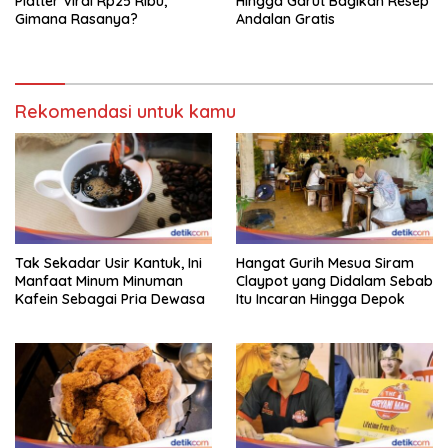
Platter Viral Rp25 Ribu,
Hingga Garut Bagikan Resep
Gimana Rasanya?
Andalan Gratis
Rekomendasi untuk kamu
Tak Sekadar Usir Kantuk, Ini
Hangat Gurih Mesua Siram
Manfaat Minum Minuman
Claypot yang Didalam Sebab
Kafein Sebagai Pria Dewasa
Itu Incaran Hingga Depok