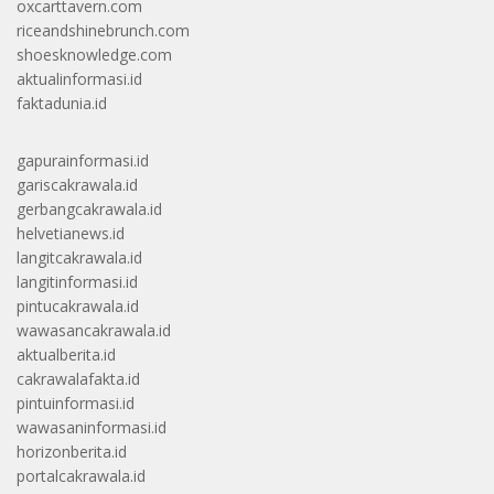
oxcarttavern.com
riceandshinebrunch.com
shoesknowledge.com
aktualinformasi.id
faktadunia.id
gapurainformasi.id
gariscakrawala.id
gerbangcakrawala.id
helvetianews.id
langitcakrawala.id
langitinformasi.id
pintucakrawala.id
wawasancakrawala.id
aktualberita.id
cakrawalafakta.id
pintuinformasi.id
wawasaninformasi.id
horizonberita.id
portalcakrawala.id