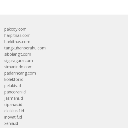
pakcoy.com
harpitnas.com
harkitnas.com
tangkubanperahu.com
sibolangit.com
siguragura.com
simanindo.com
padarincang.com
kolektor.id
pelukis.id
pancoran.id
jasmani.id
cipanas.id
eksklusif.id
inovatif.id
xenia.id