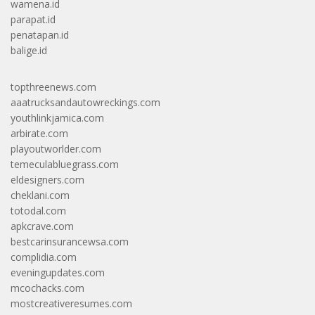
wamena.id
parapat.id
penatapan.id
balige.id
topthreenews.com
aaatrucksandautowreckings.com
youthlinkjamica.com
arbirate.com
playoutworlder.com
temeculabluegrass.com
eldesigners.com
cheklani.com
totodal.com
apkcrave.com
bestcarinsurancewsa.com
complidia.com
eveningupdates.com
mcochacks.com
mostcreativeresumes.com