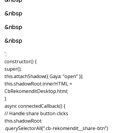
&nbsp
&nbsp
&nbsp
`;
constructor() {
super();
this.attachShadow({ Gaya: “open” });
this.shadowRoot.innerHTML =
CbRekomenditDesktop.html;
}
async connectedCallback() {
// Handle share button clicks
this.shadowRoot
.querySelectorAll(“.cb-rekomendit__share-btn”)