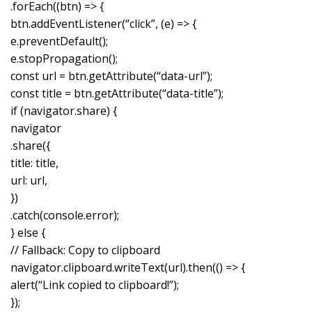
.forEach((btn) => {
btn.addEventListener(“click”, (e) => {
e.preventDefault();
e.stopPropagation();
const url = btn.getAttribute(“data-url”);
const title = btn.getAttribute(“data-title”);
if (navigator.share) {
navigator
.share({
title: title,
url: url,
})
.catch(console.error);
} else {
// Fallback: Copy to clipboard
navigator.clipboard.writeText(url).then(() => {
alert(“Link copied to clipboard!”);
});