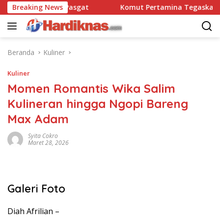
Langsung
satbravo 90 Pasgat
Breaking News
Komut Pertamina Tegaskan Tak B
ke
konten
Beranda
Kuliner
Kuliner
Momen Romantis Wika Salim
Kulineran hingga Ngopi Bareng
Max Adam
Syita Cokro
Maret 28, 2026
Galeri Foto
Diah Afrilian –