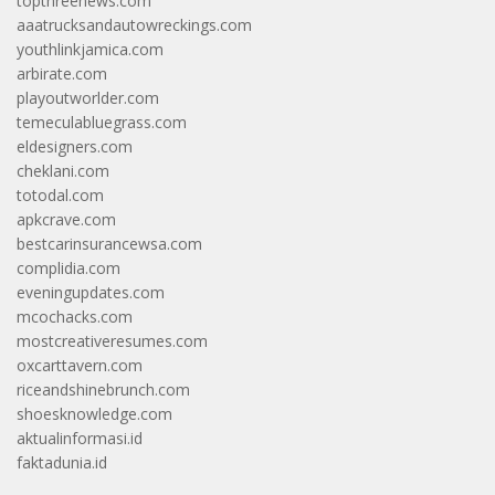
topthreenews.com
aaatrucksandautowreckings.com
youthlinkjamica.com
arbirate.com
playoutworlder.com
temeculabluegrass.com
eldesigners.com
cheklani.com
totodal.com
apkcrave.com
bestcarinsurancewsa.com
complidia.com
eveningupdates.com
mcochacks.com
mostcreativeresumes.com
oxcarttavern.com
riceandshinebrunch.com
shoesknowledge.com
aktualinformasi.id
faktadunia.id