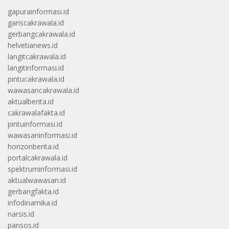
gapurainformasi.id
gariscakrawala.id
gerbangcakrawala.id
helvetianews.id
langitcakrawala.id
langitinformasi.id
pintucakrawala.id
wawasancakrawala.id
aktualberita.id
cakrawalafakta.id
pintuinformasi.id
wawasaninformasi.id
horizonberita.id
portalcakrawala.id
spektruminformasi.id
aktualwawasan.id
gerbangfakta.id
infodinamika.id
narsis.id
pansos.id