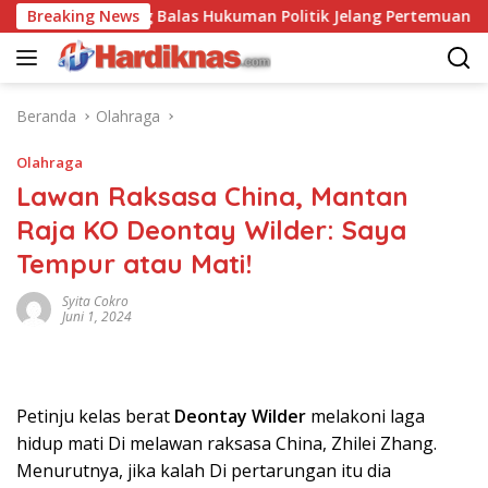
Langsung
AS-China Saling Balas Hukuman Politik Jelang Pertemuan Trump 
Breaking News
ke
konten
Beranda
Olahraga
Olahraga
Lawan Raksasa China, Mantan
Raja KO Deontay Wilder: Saya
Tempur atau Mati!
Syita Cokro
Juni 1, 2024
Petinju kelas berat
Deontay Wilder
melakoni laga
hidup mati Di melawan raksasa China, Zhilei Zhang.
Menurutnya, jika kalah Di pertarungan itu dia