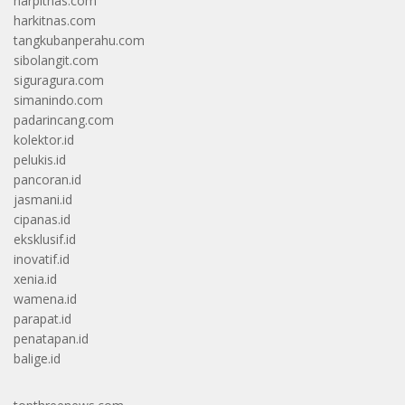
harpitnas.com
harkitnas.com
tangkubanperahu.com
sibolangit.com
siguragura.com
simanindo.com
padarincang.com
kolektor.id
pelukis.id
pancoran.id
jasmani.id
cipanas.id
eksklusif.id
inovatif.id
xenia.id
wamena.id
parapat.id
penatapan.id
balige.id