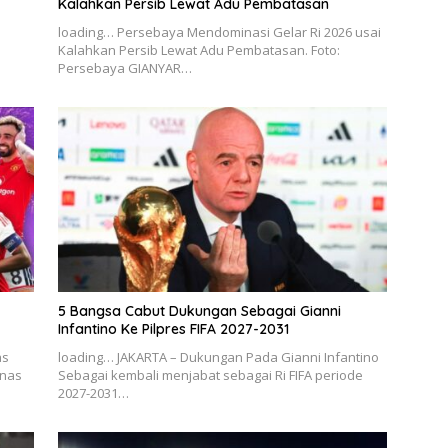
Kalahkan Persib Lewat Adu Pembatasan
loading… Persebaya Mendominasi Gelar Ri 2026 usai
Kalahkan Persib Lewat Adu Pembatasan. Foto:
Persebaya GIANYAR…
5 Bangsa Cabut Dukungan Sebagai Gianni
Infantino Ke Pilpres FIFA 2027-2031
as
loading… JAKARTA – Dukungan Pada Gianni Infantino
anas
Sebagai kembali menjabat sebagai Ri FIFA periode
2027-2031…