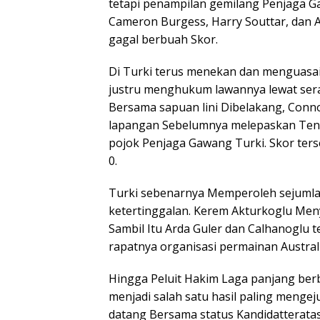
tetapi penampilan gemilang Penjaga Ga
Cameron Burgess, Harry Souttar, dan
gagal berbuah Skor.
Di Turki terus menekan dan menguasai
justru menghukum lawannya lewat sera
Bersama sapuan lini Dibelakang, Con
lapangan Sebelumnya melepaskan Tend
pojok Penjaga Gawang Turki. Skor ter
0.
Turki sebenarnya Memperoleh sejuml
ketertinggalan. Kerem Akturkoglu Men
Sambil Itu Arda Guler dan Calhanoglu
rapatnya organisasi permainan Australi
Hingga Peluit Hakim Laga panjang berb
menjadi salah satu hasil paling mengej
datang Bersama status Kandidatterata