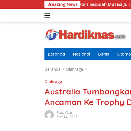
Langsung
 Terbaru Di Pusdokkes Polri Sesudah Mutasi Juli 2026
Breaking News
AS-
ke
konten
Beranda
Nasional
Bisnis
Otomot
Beranda
Olahraga
Olahraga
Australia Tumbangkan
Ancaman Ke Trophy D
Syita Cokro
Juni 14, 2026