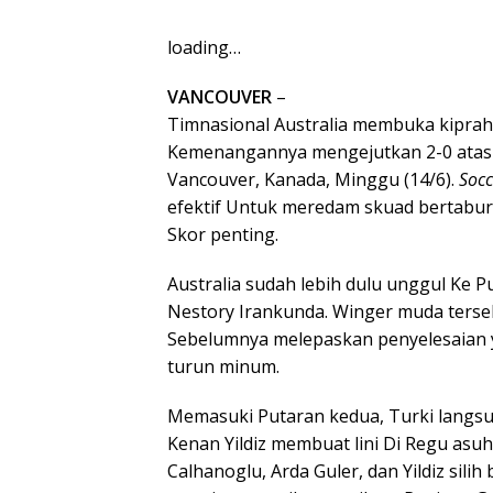
loading…
VANCOUVER
–
Timnasional Australia membuka kipra
Kemenangannya mengejutkan 2-0 atas T
Vancouver, Kanada, Minggu (14/6).
Soc
efektif Untuk meredam skuad bertabur
Skor penting.
Australia sudah lebih dulu unggul Ke 
Nestory Irankunda. Winger muda terse
Sebelumnya melepaskan penyelesaia
turun minum.
Memasuki Putaran kedua, Turki langs
Kenan Yildiz membuat lini Di Regu asu
Calhanoglu, Arda Guler, dan Yildiz sil