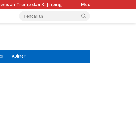
n Xi Jinping
Modifikasi Ayla Vintage dan Gran Max Ret
ta
Kuliner
ar besar starlight princess1000 bagi bonus