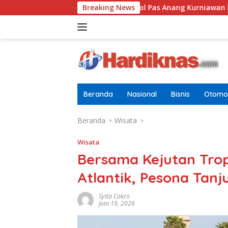
Langsung
ia Dewasa
Letkol Pas Anang Kurniawan Resmi Jabat Dan
Breaking News
ke
konten
Beranda
Nasional
Bisnis
Otomot
Beranda
Wisata
Wisata
Bersama Kejutan Tro
Atlantik, Pesona Tan
Syita Cokro
Juni 19, 2026