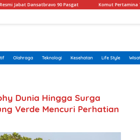
satbravo 90 Pasgat
Komut Pertamina Tegaskan Tak Bo
if
Olahraga
Teknologi
Kesehatan
Life Style
Wisa
band
phy Dunia Hingga Surga
besa
starl
jung Verde Mencuri Perhatian
prin
0 ba
bonu