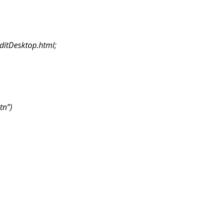
itDesktop.html;
tn”)