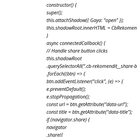
constructor() {
super();
this.attachShadow({ Gaya: “open” });
this.shadowRoot.innerHTML = CbRekomend
}
async connectedCallback() {
// Handle share button clicks
this.shadowRoot
.querySelectorAll(“.cb-rekomendit__share-b
.forEach((btn) => {
btn.addEventListener(“click”, (e) => {
e.preventDefault();
e.stopPropagation();
const url = btn.getAttribute(“data-url”);
const title = btn.getAttribute(“data-title”);
if (navigator.share) {
navigator
.share({