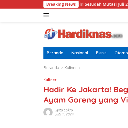
Langsung
u Di Pusdokkes Polri Sesudah Mutasi Juli 2026
Breaking News
AS-China 
ke
konten
Beranda
Nasional
Bisnis
Otomot
Beranda
Kuliner
Kuliner
Hadir Ke Jakarta! Be
Ayam Goreng yang Vi
Syita Cokro
Juni 1, 2024