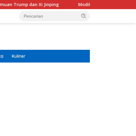
nping
Modifikasi Ayla Vintage dan Gran Max Retro Did
ta
Kuliner
ar besar starlight princess1000 bagi bonus