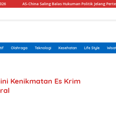
Saling Balas Hukuman Politik Jelang Pertemuan Trump dan Xi Ji
if
Olahraga
Teknologi
Kesehatan
Life Style
Wisa
band
gini Kenikmatan Es Krim
ral