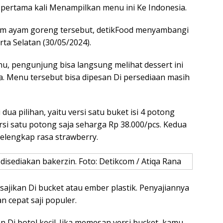
pertama kali Menampilkan menu ini Ke Indonesia.
krim ayam goreng tersebut, detikFood menyambangi
rta Selatan (30/05/2024).
u, pengunjung bisa langsung melihat dessert ini
. Menu tersebut bisa dipesan Di persediaan masih
dua pilihan, yaitu versi satu buket isi 4 potong
rsi satu potong saja seharga Rp 38.000/pcs. Kedua
pelengkap rasa strawberry.
isediakan bakerzin. Foto: Detikcom / Atiqa Rana
ajikan Di bucket atau ember plastik. Penyajiannya
n cepat saji populer.
 Di botol kecil. Jika memesan versi bucket, kamu