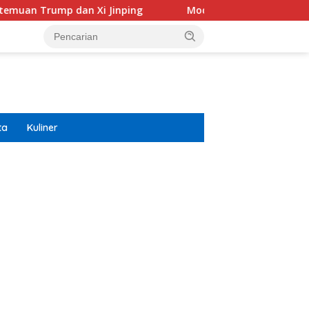
i Jinping
Modifikasi Ayla Vintage dan Gran Max Retro
ta
Kuliner
ar besar starlight princess1000 bagi bonus