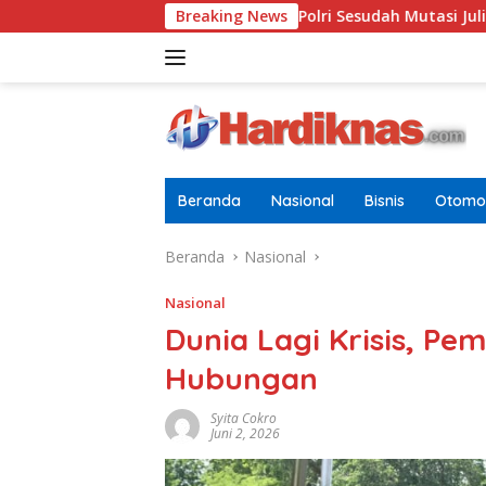
Langsung
rbaru Di Pusdokkes Polri Sesudah Mutasi Juli 2026
Breaking News
AS-Ch
ke
konten
Beranda
Nasional
Bisnis
Otomot
Beranda
Nasional
Nasional
Dunia Lagi Krisis, P
Hubungan
Syita Cokro
Juni 2, 2026