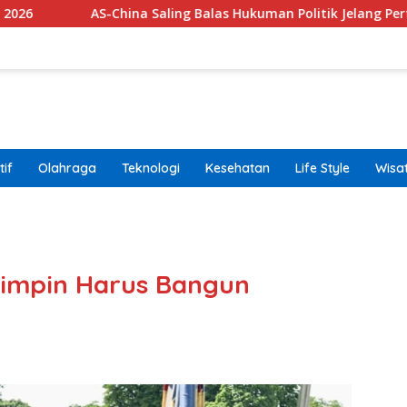
ina Saling Balas Hukuman Politik Jelang Pertemuan Trump dan X
if
Olahraga
Teknologi
Kesehatan
Life Style
Wisa
band
emimpin Harus Bangun