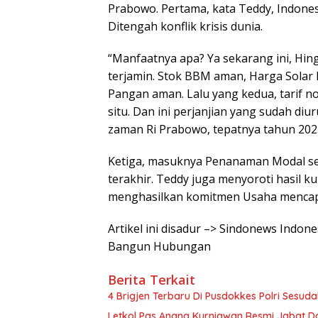
Prabowo. Pertama, kata Teddy, Indon
Ditengah konflik krisis dunia.
“Manfaatnya apa? Ya sekarang ini, Hingg
terjamin. Stok BBM aman, Harga Solar
Pangan aman. Lalu yang kedua, tarif n
situ. Dan ini perjanjian yang sudah diu
zaman Ri Prabowo, tepatnya tahun 2025 
Ketiga, masuknya Penanaman Modal seni
terakhir. Teddy juga menyoroti hasil 
menghasilkan komitmen Usaha mencapai 
Artikel ini disadur –> Sindonews Indon
Bangun Hubungan
Berita Terkait
4 Brigjen Terbaru Di Pusdokkes Polri Sesuda
Letkol Pas Anang Kurniawan Resmi Jabat D