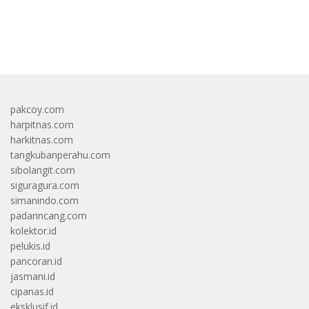
bandar besar starlight princess1000 bagi bonus
pakcoy.com
harpitnas.com
harkitnas.com
tangkubanperahu.com
sibolangit.com
siguragura.com
simanindo.com
padarincang.com
kolektor.id
pelukis.id
pancoran.id
jasmani.id
cipanas.id
eksklusif.id