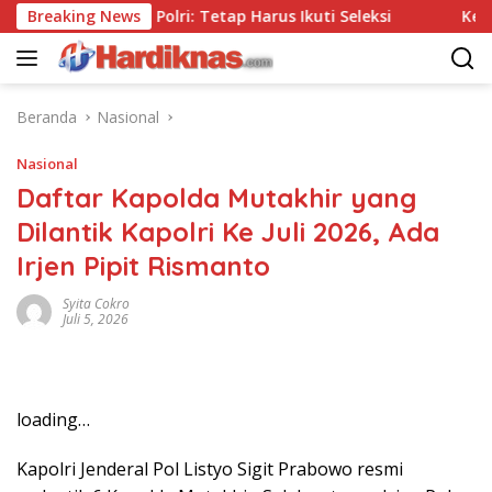
Langsung
Tanpa Tes, Polri: Tetap Harus Ikuti Seleksi
Breaking News
Kemenpar 
ke
konten
Beranda
Nasional
Nasional
Daftar Kapolda Mutakhir yang
Dilantik Kapolri Ke Juli 2026, Ada
Irjen Pipit Rismanto
Syita Cokro
Juli 5, 2026
loading…
Kapolri Jenderal Pol Listyo Sigit Prabowo resmi