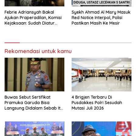
Febrie Adriansyah Bakal
Syekh Ahmad Al Misry Masuk
Ajukan Praperadilan, Komisi
Red Notice Interpol, Polisi
Kejaksaan: Sudah Diatur
Pastikan Masih Ke Mesir
Hukum Kegiatan
Rekomendasi untuk kamu
Buwas Sebut Sertifikat
4 Brigjen Terbaru Di
Pramuka Garuda Bisa
Pusdokkes Polri Sesudah
Langsung Didalam Sebab Itu
Mutasi Juli 2026
Polisi Tanpa Tes, Polri: Tetap
Harus Ikuti Seleksi