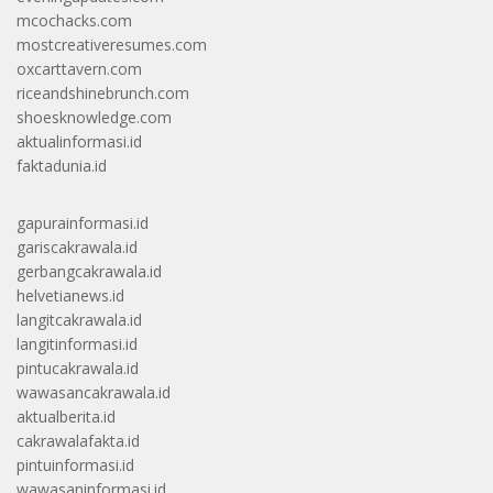
mcochacks.com
mostcreativeresumes.com
oxcarttavern.com
riceandshinebrunch.com
shoesknowledge.com
aktualinformasi.id
faktadunia.id
gapurainformasi.id
gariscakrawala.id
gerbangcakrawala.id
helvetianews.id
langitcakrawala.id
langitinformasi.id
pintucakrawala.id
wawasancakrawala.id
aktualberita.id
cakrawalafakta.id
pintuinformasi.id
wawasaninformasi.id