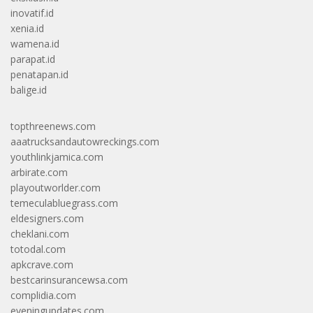
inovatif.id
xenia.id
wamena.id
parapat.id
penatapan.id
balige.id
topthreenews.com
aaatrucksandautowreckings.com
youthlinkjamica.com
arbirate.com
playoutworlder.com
temeculabluegrass.com
eldesigners.com
cheklani.com
totodal.com
apkcrave.com
bestcarinsurancewsa.com
complidia.com
eveningupdates.com