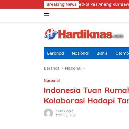
Langsung
ai Pria Dewasa
Breaking News
Letkol Pas Anang Kurniawan Resmi Jab
ke
konten
Beranda
Nasional
Bisnis
Otomot
Beranda
Nasional
Nasional
Indonesia Tuan Ruma
Kolaborasi Hadapi Ta
Syita Cokro
Juni 30, 2026