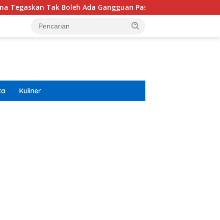
Tak Boleh Ada Gangguan Pasokan
Isuzu Pajang Modifik
ta
Kuliner
ar besar starlight princess1000 bagi bonus