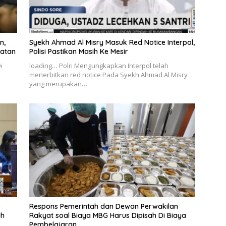
n,
Syekh Ahmad Al Misry Masuk Red Notice Interpol,
iatan
Polisi Pastikan Masih Ke Mesir
i
loading… Polri Mengungkapkan Interpol telah
menerbitkan red notice Pada Syekh Ahmad Al Misry
yang merupakan…
Respons Pemerintah dan Dewan Perwakilan
ah
Rakyat soal Biaya MBG Harus Dipisah Di Biaya
Pembelajaran