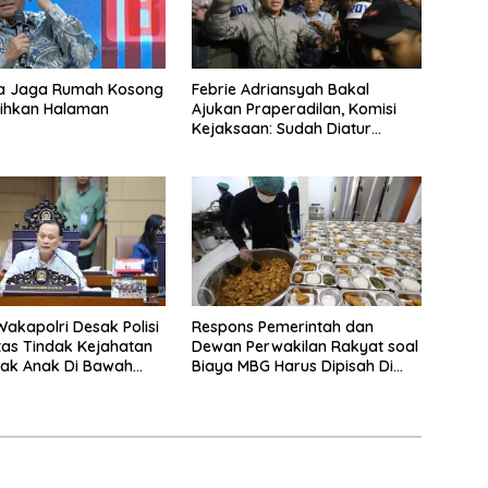
a Jaga Rumah Kosong
Febrie Adriansyah Bakal
sihkan Halaman
Ajukan Praperadilan, Komisi
Kejaksaan: Sudah Diatur
Hukum Kegiatan
akapolri Desak Polisi
Respons Pemerintah dan
tas Tindak Kejahatan
Dewan Perwakilan Rakyat soal
jak Anak Di Bawah
Biaya MBG Harus Dipisah Di
omosikan Vape
Biaya Pembelajaran