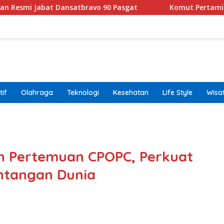
at Dansatbravo 90 Pasgat
Komut Pertamina Tegaskan 
if
Olahraga
Teknologi
Kesehatan
Life Style
Wisa
band
h Pertemuan CPOPC, Perkuat
ntangan Dunia