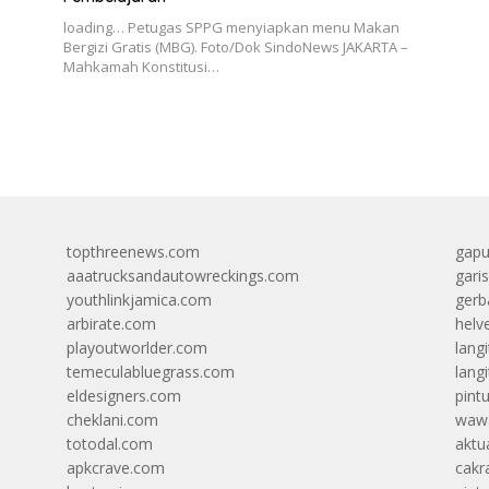
loading… Petugas SPPG menyiapkan menu Makan
Bergizi Gratis (MBG). Foto/Dok SindoNews JAKARTA –
Mahkamah Konstitusi…
topthreenews.com
gapu
aaatrucksandautowreckings.com
gari
youthlinkjamica.com
gerb
arbirate.com
helv
playoutworlder.com
lang
temeculabluegrass.com
langi
eldesigners.com
pint
cheklani.com
wawa
totodal.com
aktua
apkcrave.com
cakr