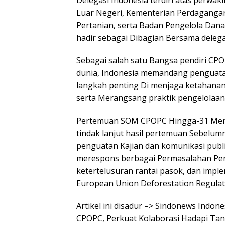
Delegasi Indonesia terdiri atas perwa
Luar Negeri, Kementerian Perdagangan
Pertanian, serta Badan Pengelola Dan
hadir sebagai Dibagian Bersama delega
Sebagai salah satu Bangsa pendiri CPO
dunia, Indonesia memandang penguata
langkah penting Di menjaga ketahanan 
serta Merangsang praktik pengelolaan 
Pertemuan SOM CPOPC Hingga-31 Menyo
tindak lanjut hasil pertemuan Sebelumn
penguatan Kajian dan komunikasi publi
merespons berbagai Permasalahan Perd
ketertelusuran rantai pasok, dan impl
European Union Deforestation Regulat
Artikel ini disadur –> Sindonews Indo
CPOPC, Perkuat Kolaborasi Hadapi Ta