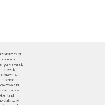
rainformasi.id
scakrawala.id
angcakrawala.id
etianews.id
itcakrawala.id
tinformasi.id
ucakrawala.id
sancakrawala.id
lberita.id
awalafakta.id