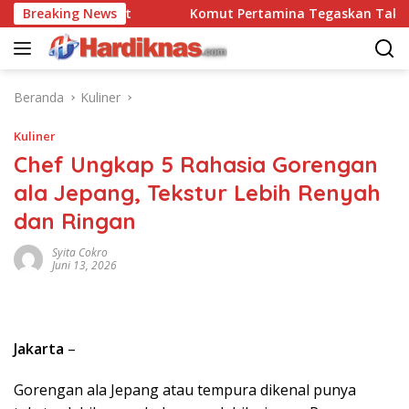
Langsung
o 90 Pasgat
Breaking News
Komut Pertamina Tegaskan Tak Boleh Ad
ke
konten
Beranda
Kuliner
Kuliner
Chef Ungkap 5 Rahasia Gorengan
ala Jepang, Tekstur Lebih Renyah
dan Ringan
Syita Cokro
Juni 13, 2026
Jakarta
–
Gorengan ala Jepang atau tempura dikenal punya