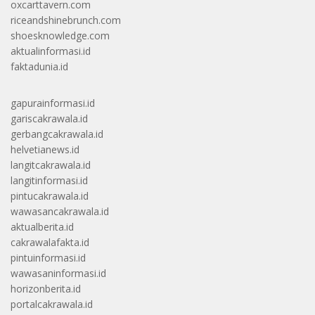
oxcarttavern.com
riceandshinebrunch.com
shoesknowledge.com
aktualinformasi.id
faktadunia.id
gapurainformasi.id
gariscakrawala.id
gerbangcakrawala.id
helvetianews.id
langitcakrawala.id
langitinformasi.id
pintucakrawala.id
wawasancakrawala.id
aktualberita.id
cakrawalafakta.id
pintuinformasi.id
wawasaninformasi.id
horizonberita.id
portalcakrawala.id