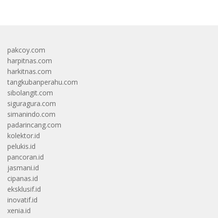
pakcoy.com
harpitnas.com
harkitnas.com
tangkubanperahu.com
sibolangit.com
siguragura.com
simanindo.com
padarincang.com
kolektor.id
pelukis.id
pancoran.id
jasmani.id
cipanas.id
eksklusif.id
inovatif.id
xenia.id