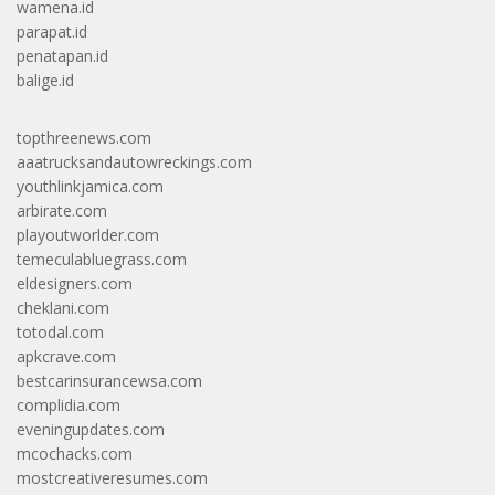
wamena.id
parapat.id
penatapan.id
balige.id
topthreenews.com
aaatrucksandautowreckings.com
youthlinkjamica.com
arbirate.com
playoutworlder.com
temeculabluegrass.com
eldesigners.com
cheklani.com
totodal.com
apkcrave.com
bestcarinsurancewsa.com
complidia.com
eveningupdates.com
mcochacks.com
mostcreativeresumes.com