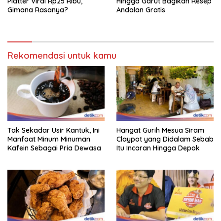
Platter Viral Rp25 Ribu,
Hingga Garut Bagikan Resep
Gimana Rasanya?
Andalan Gratis
Rekomendasi untuk kamu
Tak Sekadar Usir Kantuk, Ini
Hangat Gurih Mesua Siram
Manfaat Minum Minuman
Claypot yang Didalam Sebab
Kafein Sebagai Pria Dewasa
Itu Incaran Hingga Depok