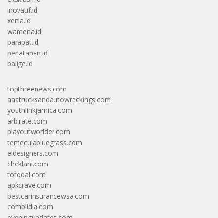
inovatif.id
xenia.id
wamena.id
parapat.id
penatapan.id
balige.id
topthreenews.com
aaatrucksandautowreckings.com
youthlinkjamica.com
arbirate.com
playoutworlder.com
temeculabluegrass.com
eldesigners.com
cheklani.com
totodal.com
apkcrave.com
bestcarinsurancewsa.com
complidia.com
eveningupdates.com