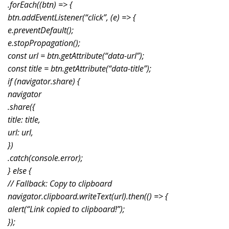
.forEach((btn) => {
btn.addEventListener(“click”, (e) => {
e.preventDefault();
e.stopPropagation();
const url = btn.getAttribute(“data-url”);
const title = btn.getAttribute(“data-title”);
if (navigator.share) {
navigator
.share({
title: title,
url: url,
})
.catch(console.error);
} else {
// Fallback: Copy to clipboard
navigator.clipboard.writeText(url).then(() => {
alert(“Link copied to clipboard!”);
});