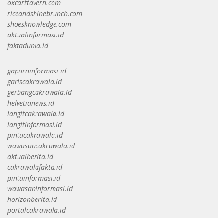
oxcarttavern.com
riceandshinebrunch.com
shoesknowledge.com
aktualinformasi.id
faktadunia.id
gapurainformasi.id
gariscakrawala.id
gerbangcakrawala.id
helvetianews.id
langitcakrawala.id
langitinformasi.id
pintucakrawala.id
wawasancakrawala.id
aktualberita.id
cakrawalafakta.id
pintuinformasi.id
wawasaninformasi.id
horizonberita.id
portalcakrawala.id