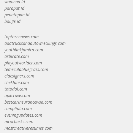
wamena.id
parapat.id
penatapan.id
balige.id
topthreenews.com
aaatrucksandautowreckings.com
youthlinkjamica.com
arbirate.com
playoutworlder.com
temeculabluegrass.com
eldesigners.com
cheklani.com
totodal.com
apkcrave.com
bestcarinsurancewsa.com
complidia.com
eveningupdates.com
mcochacks.com
mostcreativeresumes.com