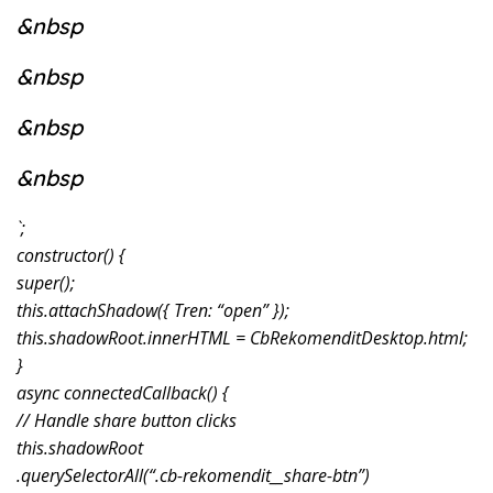
&nbsp
&nbsp
&nbsp
&nbsp
`;
constructor() {
super();
this.attachShadow({ Tren: “open” });
this.shadowRoot.innerHTML = CbRekomenditDesktop.html;
}
async connectedCallback() {
// Handle share button clicks
this.shadowRoot
.querySelectorAll(“.cb-rekomendit__share-btn”)