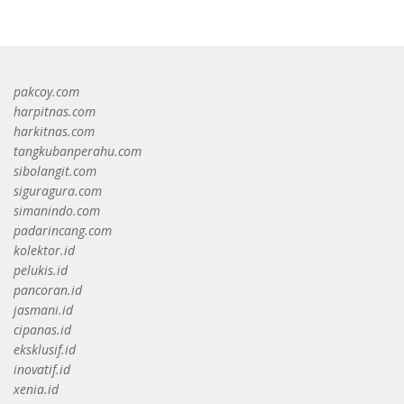
pakcoy.com
harpitnas.com
harkitnas.com
tangkubanperahu.com
sibolangit.com
siguragura.com
simanindo.com
padarincang.com
kolektor.id
pelukis.id
pancoran.id
jasmani.id
cipanas.id
eksklusif.id
inovatif.id
xenia.id