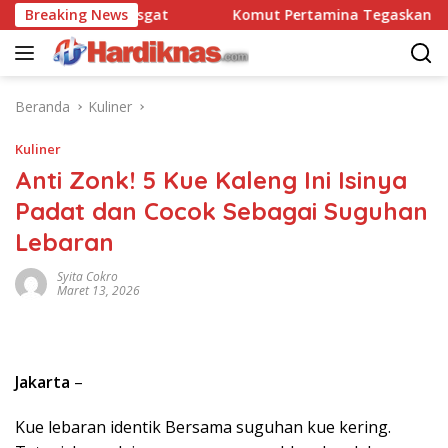
Langsung
atbravo 90 Pasgat
Breaking News
Komut Pertamina Tegaskan Tak Bo
ke
konten
Beranda
Kuliner
Kuliner
Anti Zonk! 5 Kue Kaleng Ini Isinya
Padat dan Cocok Sebagai Suguhan
Lebaran
Syita Cokro
Maret 13, 2026
Jakarta
–
Kue lebaran identik Bersama suguhan kue kering.