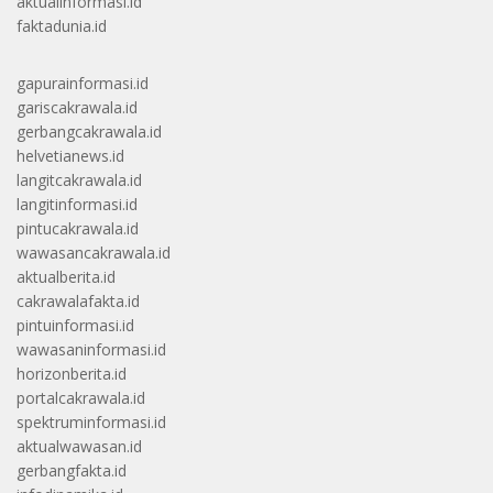
aktualinformasi.id
faktadunia.id
gapurainformasi.id
gariscakrawala.id
gerbangcakrawala.id
helvetianews.id
langitcakrawala.id
langitinformasi.id
pintucakrawala.id
wawasancakrawala.id
aktualberita.id
cakrawalafakta.id
pintuinformasi.id
wawasaninformasi.id
horizonberita.id
portalcakrawala.id
spektruminformasi.id
aktualwawasan.id
gerbangfakta.id