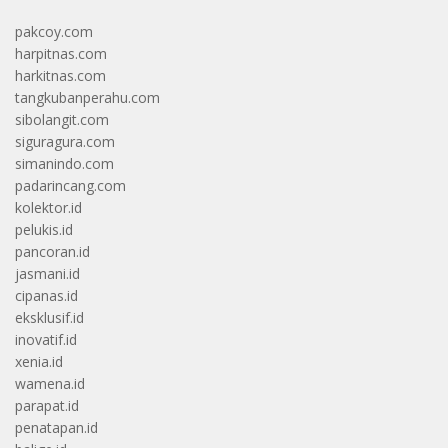
pakcoy.com
harpitnas.com
harkitnas.com
tangkubanperahu.com
sibolangit.com
siguragura.com
simanindo.com
padarincang.com
kolektor.id
pelukis.id
pancoran.id
jasmani.id
cipanas.id
eksklusif.id
inovatif.id
xenia.id
wamena.id
parapat.id
penatapan.id