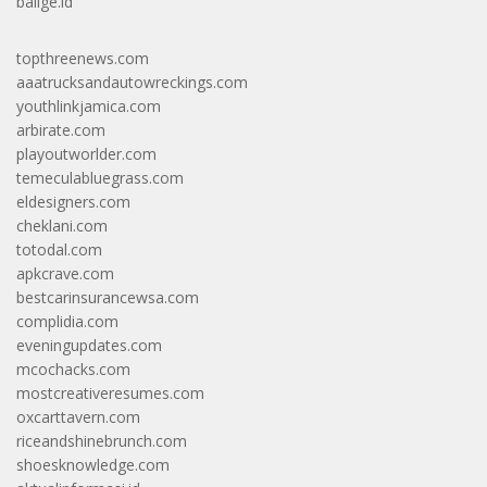
balige.id
topthreenews.com
aaatrucksandautowreckings.com
youthlinkjamica.com
arbirate.com
playoutworlder.com
temeculabluegrass.com
eldesigners.com
cheklani.com
totodal.com
apkcrave.com
bestcarinsurancewsa.com
complidia.com
eveningupdates.com
mcochacks.com
mostcreativeresumes.com
oxcarttavern.com
riceandshinebrunch.com
shoesknowledge.com