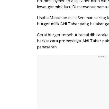
Promosi nyeleneh Aldi Taher bikin Aldi’s
lewat gimmick lucu Di menyebut nama
Usaha Minuman milik Seniman sering Me
burger milik Aldi Taher yang belakangan
Gerai burger tersebut ramai dibicara
berkat cara promosinya. Aldi Taher pak
penasaran.
SCROLL 