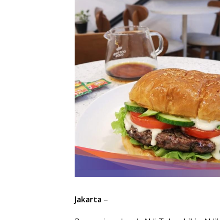
Jakarta
–