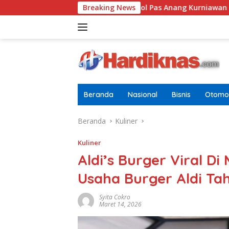
Langsung
 Dewasa
Letkol Pas Anang Kurniawan Resmi Jabat Dansa
Breaking News
ke
konten
Beranda
Nasional
Bisnis
Otomot
Beranda
Kuliner
Kuliner
Aldi’s Burger Viral Di
Usaha Burger Aldi Ta
Syita Cokro
Maret 14, 2026