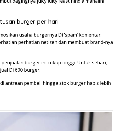
mbut dagingnya juicy luicy feast hindia mahalini
tusan burger per hari
omosikan usaha burgernya Di ‘spam’ komentar.
Perhatian perhatian netizen dan membuat brand-nya
penjualan burger ini cukup tinggi. Untuk sehari,
jual Di 600 burger.
di antrean pembeli hingga stok burger habis lebih