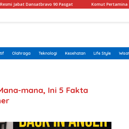
tbravo 90 Pasgat
Komut Pertamina Tegaskan Tak Bol
if
Olahraga
Teknologi
Kesehatan
Life Style
Wisa
band
 Mana-mana, Ini 5 Fakta
her