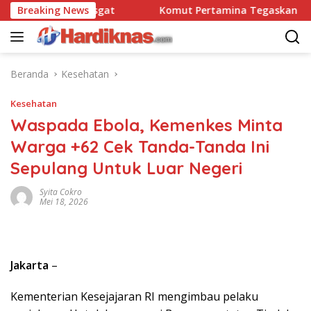
Langsung
bravo 90 Pasgat
Breaking News
Komut Pertamina Tegaskan Tak Bole
ke
konten
Beranda
Kesehatan
Kesehatan
Waspada Ebola, Kemenkes Minta
Warga +62 Cek Tanda-Tanda Ini
Sepulang Untuk Luar Negeri
Syita Cokro
Mei 18, 2026
Jakarta
–
Kementerian Kesejajaran RI mengimbau pelaku