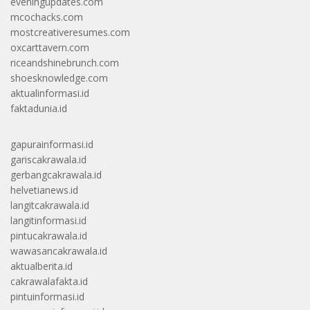
eveningupdates.com
mcochacks.com
mostcreativeresumes.com
oxcarttavern.com
riceandshinebrunch.com
shoesknowledge.com
aktualinformasi.id
faktadunia.id
gapurainformasi.id
gariscakrawala.id
gerbangcakrawala.id
helvetianews.id
langitcakrawala.id
langitinformasi.id
pintucakrawala.id
wawasancakrawala.id
aktualberita.id
cakrawalafakta.id
pintuinformasi.id