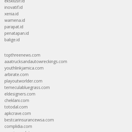
eksklusif.id
inovatif.id
xenia.id
wamena.id
parapat.id
penatapan.id
balige.id
topthreenews.com
aaatrucksandautowreckings.com
youthlinkjamica.com
arbirate.com
playoutworlder.com
temeculabluegrass.com
eldesigners.com
cheklani.com
totodal.com
apkcrave.com
bestcarinsurancewsa.com
complidia.com