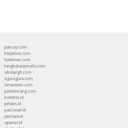
bandar besar starlight princess1000 bagi bonus
pakcoy.com
harpitnas.com
harkitnas.com
tangkubanperahu.com
sibolangit.com
siguragura.com
simanindo.com
padarincang.com
kolektor.id
pelukis.id
pancoran.id
jasmani.id
cipanas.id