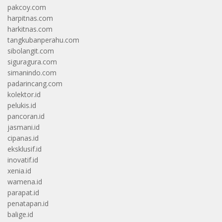
pakcoy.com
harpitnas.com
harkitnas.com
tangkubanperahu.com
sibolangit.com
siguragura.com
simanindo.com
padarincang.com
kolektor.id
pelukis.id
pancoran.id
jasmani.id
cipanas.id
eksklusif.id
inovatif.id
xenia.id
wamena.id
parapat.id
penatapan.id
balige.id