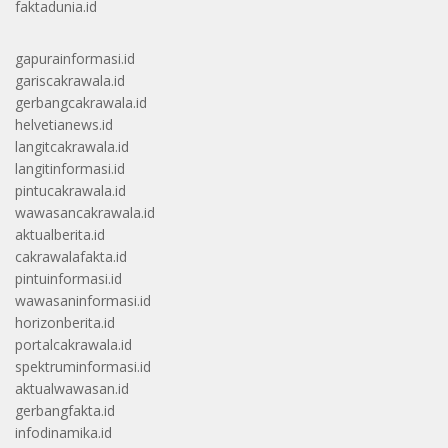
faktadunia.id
gapurainformasi.id
gariscakrawala.id
gerbangcakrawala.id
helvetianews.id
langitcakrawala.id
langitinformasi.id
pintucakrawala.id
wawasancakrawala.id
aktualberita.id
cakrawalafakta.id
pintuinformasi.id
wawasaninformasi.id
horizonberita.id
portalcakrawala.id
spektruminformasi.id
aktualwawasan.id
gerbangfakta.id
infodinamika.id