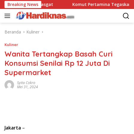
Langsung
atbravo 90 Pasgat
Breaking News
Komut Pertamina Tegaskan Tak Bo
ke
konten
Beranda
Kuliner
Kuliner
Wanita Tertangkap Basah Curi
Konsumsi Senilai Rp 12 Juta Di
Supermarket
Syita Cokro
Mei 31, 2024
Jakarta
–