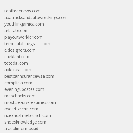
topthreenews.com
aaatrucksandautowreckings.com
youthlinkjamica.com
arbirate.com
playoutworlder.com
temeculabluegrass.com
eldesigners.com
cheklani.com
totodal.com
apkcrave.com
bestcarinsurancewsa.com
complidia.com
eveningupdates.com
mcochacks.com
mostcreativeresumes.com
oxcarttavern.com
riceandshinebrunch.com
shoesknowledge.com
aktualinformasi.id