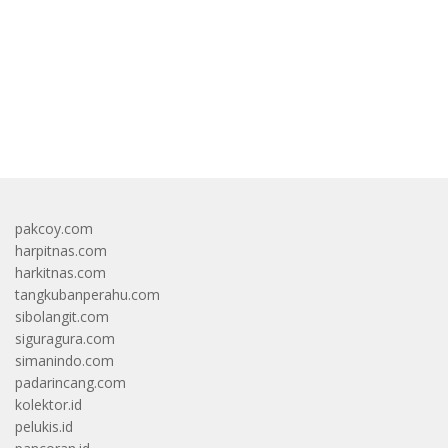
bandar besar starlight princess1000 bagi bonus
pakcoy.com
harpitnas.com
harkitnas.com
tangkubanperahu.com
sibolangit.com
siguragura.com
simanindo.com
padarincang.com
kolektor.id
pelukis.id