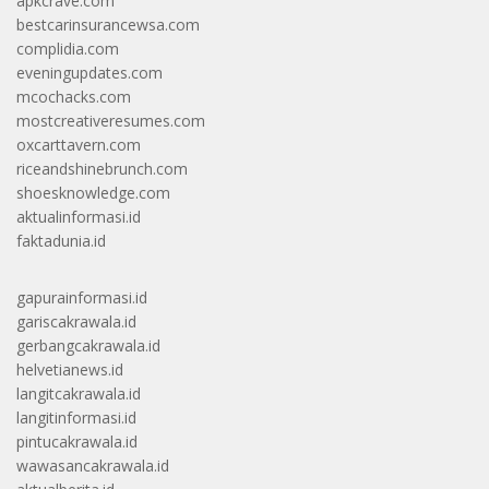
apkcrave.com
bestcarinsurancewsa.com
complidia.com
eveningupdates.com
mcochacks.com
mostcreativeresumes.com
oxcarttavern.com
riceandshinebrunch.com
shoesknowledge.com
aktualinformasi.id
faktadunia.id
gapurainformasi.id
gariscakrawala.id
gerbangcakrawala.id
helvetianews.id
langitcakrawala.id
langitinformasi.id
pintucakrawala.id
wawasancakrawala.id