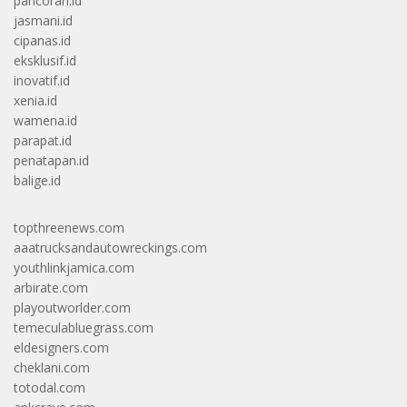
pancoran.id
jasmani.id
cipanas.id
eksklusif.id
inovatif.id
xenia.id
wamena.id
parapat.id
penatapan.id
balige.id
topthreenews.com
aaatrucksandautowreckings.com
youthlinkjamica.com
arbirate.com
playoutworlder.com
temeculabluegrass.com
eldesigners.com
cheklani.com
totodal.com