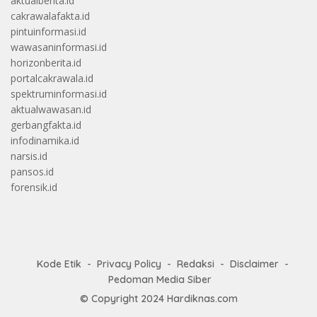
aktualberita.id
cakrawalafakta.id
pintuinformasi.id
wawasaninformasi.id
horizonberita.id
portalcakrawala.id
spektruminformasi.id
aktualwawasan.id
gerbangfakta.id
infodinamika.id
narsis.id
pansos.id
forensik.id
Kode Etik
Privacy Policy
Redaksi
Disclaimer
Pedoman Media Siber
© Copyright 2024
Hardiknas.com