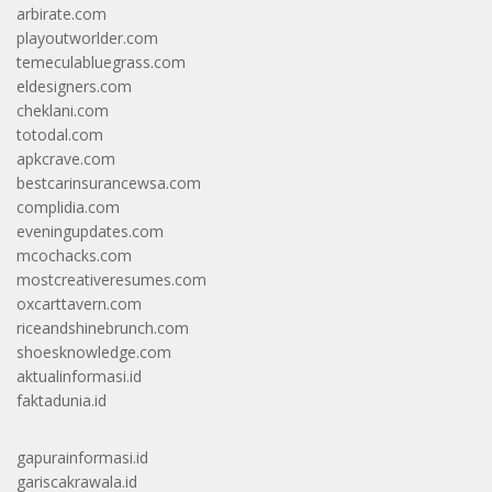
arbirate.com
playoutworlder.com
temeculabluegrass.com
eldesigners.com
cheklani.com
totodal.com
apkcrave.com
bestcarinsurancewsa.com
complidia.com
eveningupdates.com
mcochacks.com
mostcreativeresumes.com
oxcarttavern.com
riceandshinebrunch.com
shoesknowledge.com
aktualinformasi.id
faktadunia.id
gapurainformasi.id
gariscakrawala.id