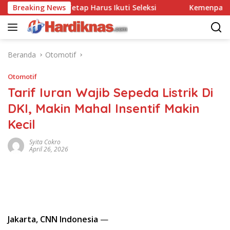
Langsung
 Polri: Tetap Harus Ikuti Seleksi
Breaking News
Kemenpar Dorong Wis
ke
konten
Beranda
Otomotif
Otomotif
Tarif Iuran Wajib Sepeda Listrik Di
DKI, Makin Mahal Insentif Makin
Kecil
Syita Cokro
April 26, 2026
Jakarta, CNN Indonesia
—