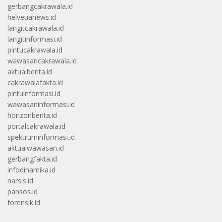
gerbangcakrawala.id
helvetianews.id
langitcakrawala.id
langitinformasi.id
pintucakrawala.id
wawasancakrawala.id
aktualberita.id
cakrawalafakta.id
pintuinformasi.id
wawasaninformasi.id
horizonberita.id
portalcakrawala.id
spektruminformasi.id
aktualwawasan.id
gerbangfakta.id
infodinamika.id
narsis.id
pansos.id
forensik.id