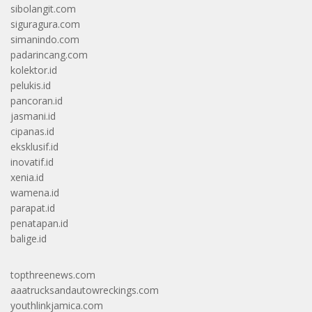
sibolangit.com
siguragura.com
simanindo.com
padarincang.com
kolektor.id
pelukis.id
pancoran.id
jasmani.id
cipanas.id
eksklusif.id
inovatif.id
xenia.id
wamena.id
parapat.id
penatapan.id
balige.id
topthreenews.com
aaatrucksandautowreckings.com
youthlinkjamica.com