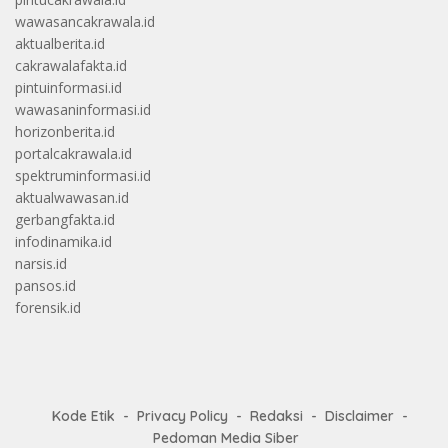
wawasancakrawala.id
aktualberita.id
cakrawalafakta.id
pintuinformasi.id
wawasaninformasi.id
horizonberita.id
portalcakrawala.id
spektruminformasi.id
aktualwawasan.id
gerbangfakta.id
infodinamika.id
narsis.id
pansos.id
forensik.id
Kode Etik
Privacy Policy
Redaksi
Disclaimer
Pedoman Media Siber