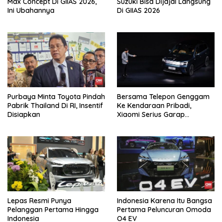
Max Concept Di GIIAS 2026,
Suzuki Bisa Dijajal Langsung
Ini Ubahannya
Di GIIAS 2026
Purbaya Minta Toyota Pindah
Bersama Telepon Genggam
Pabrik Thailand Di RI, Insentif
Ke Kendaraan Pribadi,
Disiapkan
Xiaomi Serius Garap
Kendaraan Ke-3
Lepas Resmi Punya
Indonesia Karena Itu Bangsa
Pelanggan Pertama Hingga
Pertama Peluncuran Omoda
Indonesia
O4 EV