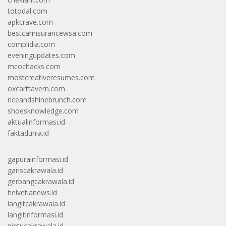
totodal.com
apkcrave.com
bestcarinsurancewsa.com
complidia.com
eveningupdates.com
mcochacks.com
mostcreativeresumes.com
oxcarttavern.com
riceandshinebrunch.com
shoesknowledge.com
aktualinformasi.id
faktadunia.id
gapurainformasi.id
gariscakrawala.id
gerbangcakrawala.id
helvetianews.id
langitcakrawala.id
langitinformasi.id
pintucakrawala.id