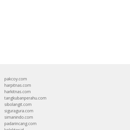
bandar besar starlight princess1000 bagi bonus
pakcoy.com
harpitnas.com
harkitnas.com
tangkubanperahu.com
sibolangit.com
siguragura.com
simanindo.com
padarincang.com
kolektor.id