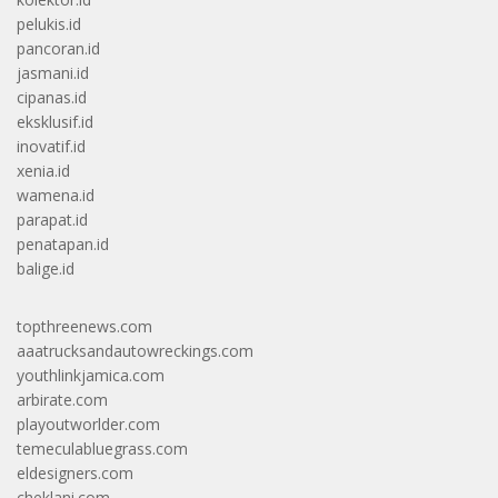
pelukis.id
pancoran.id
jasmani.id
cipanas.id
eksklusif.id
inovatif.id
xenia.id
wamena.id
parapat.id
penatapan.id
balige.id
topthreenews.com
aaatrucksandautowreckings.com
youthlinkjamica.com
arbirate.com
playoutworlder.com
temeculabluegrass.com
eldesigners.com
cheklani.com